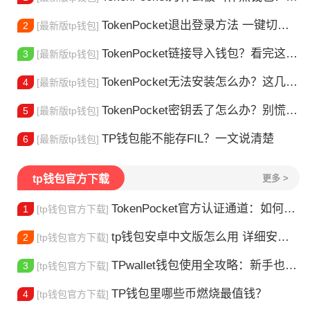
TokenPocket退出登录方法 一键切换账号超简单
2
[最新版tp钱包]
TokenPocket链接导入钱包？看完这篇就懂了
3
[最新版tp钱包]
TokenPocket无法安装怎么办？这几个方法帮你解决
4
[最新版tp钱包]
TokenPocket密钥丢了怎么办？别慌，这样做还能找回
5
[最新版tp钱包]
TP钱包能不能存FIL？一文说清楚
6
[最新版tp钱包]
tp钱包官方下载
更多 >
TokenPocket官方认证通道：如何找到真正的官方渠道
1
[tp钱包官方下载]
tp钱包安卓中文版怎么用 详细安装教程
2
[tp钱包官方下载]
TPwallet钱包使用全攻略：新手也能快速上手掌握
3
[tp钱包官方下载]
TP钱包里哪些币燃烧最值钱？
4
[tp钱包官方下载]