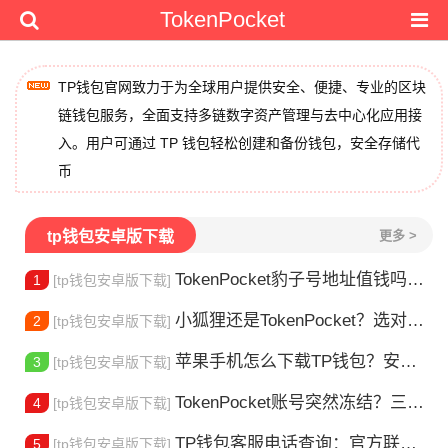
TokenPocket
TP钱包官网致力于为全球用户提供安全、便捷、专业的区块
链钱包服务，全面支持多链数字资产管理与去中心化应用接
入。用户可通过 TP 钱包轻松创建和备份钱包，安全存储代
币
tp钱包安卓版下载
更多 >
TokenPocket豹子号地址值钱吗？新手看完这篇就懂了
1
[tp钱包安卓版下载]
小狐狸还是TokenPocket？选对钱包很重要
2
[tp钱包安卓版下载]
苹果手机怎么下载TP钱包？安装教程来了
3
[tp钱包安卓版下载]
TokenPocket账号突然冻结？三步教你快速解冻
4
[tp钱包安卓版下载]
TP钱包客服电话查询：官方联系方式大全，快速解决问题
5
[tp钱包安卓版下载]