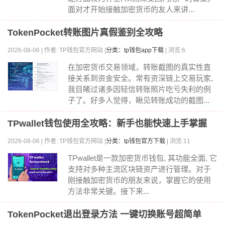
面对才开始接触加密货币的友人来讲...
TokenPocket转账图片真假鉴别全攻略
2026-08-06 | 作者: TP钱包官方网站 |
分类：tp钱包app下载
| 浏览:6
在加密货币交易领域，转账截图的真实性直
接关系到资金安全。常有资深链上交易玩家,
我目睹过诸多因轻信转账照片吃亏失利的例
子了。好多人觉得，瞅见转账成功的截图...
TPwallet钱包使用全攻略：新手也能快速上手掌握
2026-08-06 | 作者: TP钱包官方网站 |
分类：tp钱包官方下载
| 浏览:11
TPwallet是一款加密货币钱包, 其功能全面, 它
支持对多种主流区块链资产进行管理。对于
刚接触加密货币的朋友来说，掌握它的使用
方法非常关键。接下来...
TokenPocket退出登录方法 一键切换账号超简单