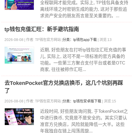
全程联网才能完成。实际上, TP钱包具备支持
离线环境之时密钥生成的能力, 这对于那些追
求资产安全的朋友而言是至关重要的。...
tp钱包充值汇旺：新手避坑指南
2026-08-08 | 作者: TP钱包官方网站 |
分类：tp钱包app下载
| 浏览:13
近期, 好些朋友在打听tp钱包往汇旺充值的事
儿, 实际上, 这可不是一项标准的官方具备的
功能。一些第三方聚合支付平台或者是OTC
商家, 往往被称作汇旺...
去TokenPocket官方兑换店换币，这几个坑别再踩
了
2026-08-08 | 作者: TP钱包官方网站 |
分类：tp钱包安卓版下载
| 浏览:15
近段时间, 好些朋友询问我, 于TokenPocket之
中进行换币, 究竟是不是安全的。其实只要认
准官方兑换店，风险就能降低一大半。这些
年我独自在链上闯荡周旋...