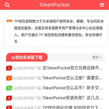
TokenPocket
TP钱包官网致力于为全球用户提供安全、便捷、专业的区块
链钱包服务，全面支持多链数字资产管理与去中心化应用接
入。用户可通过 TP 钱包轻松创建和备份钱包，安全存储代
币
tp钱包安卓版下载
更多 >
去TokenPocket官方兑换店换币，这几个坑别再踩了
1
[tp钱包安卓版下载]
TokenPocket怎么注册？需要实名认证吗？
2
[tp钱包安卓版下载]
TokenPocket怎么买币？新手交易全流程详解
3
[tp钱包安卓版下载]
TokenPocket安装失败？这几点最常见
4
[tp钱包安卓版下载]
TP钱包地址在哪 如何找官方下载入口
5
[tp钱包安卓版下载]