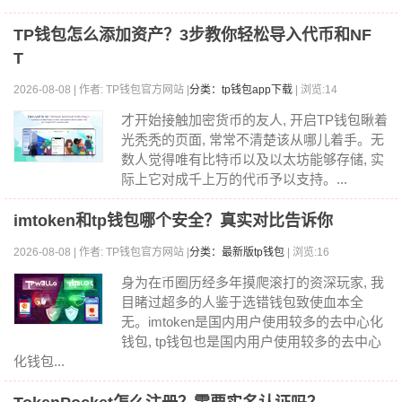
TP钱包怎么添加资产？3步教你轻松导入代币和NF
T
2026-08-08 | 作者: TP钱包官方网站 |
分类：tp钱包app下载
| 浏览:14
才开始接触加密货币的友人, 开启TP钱包瞅着
光秃秃的页面, 常常不清楚该从哪儿着手。无
数人觉得唯有比特币以及以太坊能够存储, 实
际上它对成千上万的代币予以支持。...
imtoken和tp钱包哪个安全？真实对比告诉你
2026-08-08 | 作者: TP钱包官方网站 |
分类：最新版tp钱包
| 浏览:16
身为在币圈历经多年摸爬滚打的资深玩家, 我
目睹过超多的人鉴于选错钱包致使血本全
无。imtoken是国内用户使用较多的去中心化
钱包, tp钱包也是国内用户使用较多的去中心
化钱包...