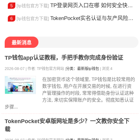
TP登录网页入口在哪 如何安全快速登陆平台
5
[tp钱包官方下载]
TokenPocket实名认证与灰产风险全解析
6
[tp钱包官方下载]
最新消息
TP钱包app认证教程，手把手教你完成身份验证
2026-08-07 | 作者: TP钱包官方网站 |
分类：最新版tp钱包
| 浏览:4
在加密货币这个领域里, TP钱包是比较常用的
数字钱包, 用户在开展交易的时候, 在进行资
产管理操作的时段, 常常得借助身份认证这种
方法, 来切实保障账户的安全。彻底知悉认证
步骤...
TokenPocket安卓版网址是多少？一文教你安全下
载