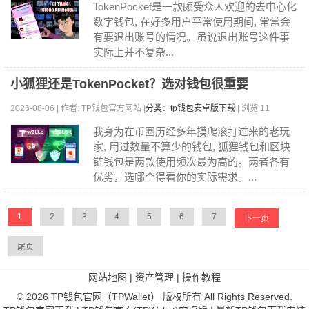
TokenPocket是一款颇受众人欢迎的去中心化
数字钱包, 在好多用户平常使用期间, 常常会
有要退出账号的情况。虽说退出账号这件事
实际上并不复杂...
小狐狸还是TokenPocket？选对钱包很重要
2026-08-06 | 作者: TP钱包官方网站 |
分类：tp钱包安卓版下载
| 浏览:11
我身为在币圈历经多年摸爬滚打过来的老玩
家, 用过数量不算少的钱包, 狐狸钱包和区块
链钱包是两款使用频次最为高的。两者各有
优劣，选哪个得看你的实际需求。...
1
2
3
4
5
6
7
下一页
尾页
网站地图
|
资产管理
|
操作教程
© 2026 TP钱包官网（TPWallet） 版权所有 All Rights Reserved.