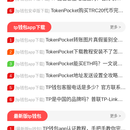
TokenPocket购买TRC20代币完整教程
6
[tp钱包安卓版下载]
tp钱包app下载
更多 >
TokenPocket转账图片真假鉴别全攻略
1
[tp钱包app下载]
TokenPocket下载教程安装不了怎么办？手把手教你解决
2
[tp钱包app下载]
TokenPocket能买ETH吗？一文说清购买方式
3
[tp钱包app下载]
TokenPocket地址发送设置全攻略：快速添加常用联系人并安全转账
4
[tp钱包app下载]
TP钱包客服电话是多少？官方联系方式全解析
5
[tp钱包app下载]
TP是中国的品牌吗？普联TP-Link公司背景介绍
6
[tp钱包app下载]
最新版tp钱包
更多 >
TP钱包app认证教程，手把手教你完成身份验证
1
[最新版tp钱包]