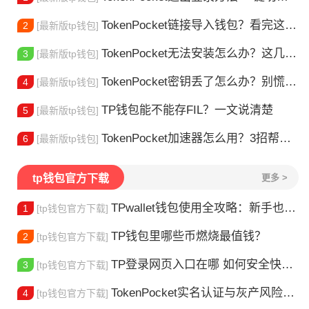
TokenPocket链接导入钱包？看完这篇就懂了
2
[最新版tp钱包]
TokenPocket无法安装怎么办？这几个方法帮你解决
3
[最新版tp钱包]
TokenPocket密钥丢了怎么办？别慌，这样做还能找回
4
[最新版tp钱包]
TP钱包能不能存FIL？一文说清楚
5
[最新版tp钱包]
TokenPocket加速器怎么用？3招帮你快速解决交易卡顿问题
6
[最新版tp钱包]
tp钱包官方下载
更多 >
TPwallet钱包使用全攻略：新手也能快速上手掌握
1
[tp钱包官方下载]
TP钱包里哪些币燃烧最值钱？
2
[tp钱包官方下载]
TP登录网页入口在哪 如何安全快速登陆平台
3
[tp钱包官方下载]
TokenPocket实名认证与灰产风险全解析
4
[tp钱包官方下载]