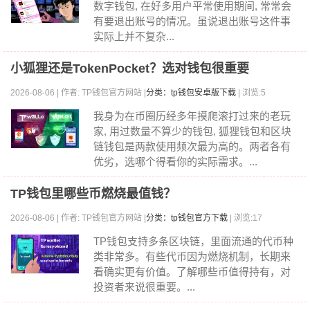
数字钱包, 在好多用户平常使用期间, 常常会
有要退出账号的情况。虽说退出账号这件事
实际上并不复杂...
小狐狸还是TokenPocket？选对钱包很重要
2026-08-06 | 作者: TP钱包官方网站 |
分类：tp钱包安卓版下载
| 浏览:5
我身为在币圈历经多年摸爬滚打过来的老玩
家, 用过数量不算少的钱包, 狐狸钱包和区块
链钱包是两款使用频次最为高的。两者各有
优劣，选哪个得看你的实际需求。...
TP钱包里哪些币燃烧最值钱？
2026-08-06 | 作者: TP钱包官方网站 |
分类：tp钱包官方下载
| 浏览:17
TP钱包支持多条区块链，里面流通的代币种
类非常多。有些代币因为燃烧机制，长期来
看确实更有价值。了解哪些币值得持有，对
投资者来说很重要。...