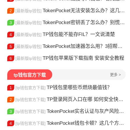
TokenPocket无法安装怎么办？这几个方法帮你解决
2
[最新版tp钱包]
TokenPocket密钥丢了怎么办？别慌，这样做还能找回
3
[最新版tp钱包]
TP钱包能不能存FIL？一文说清楚
4
[最新版tp钱包]
TokenPocket加速器怎么用？3招帮你快速解决交易卡顿问题
5
[最新版tp钱包]
TP钱包苹果版下载指南 安装安全教程
6
[最新版tp钱包]
tp钱包官方下载
更多 >
TP钱包里哪些币燃烧最值钱？
1
[tp钱包官方下载]
TP登录网页入口在哪 如何安全快速登陆平台
2
[tp钱包官方下载]
TokenPocket实名认证与灰产风险全解析
3
[tp钱包官方下载]
TokenPocket钱包卡顿？这几个方法帮你找回流畅体验
4
[tp钱包官方下载]