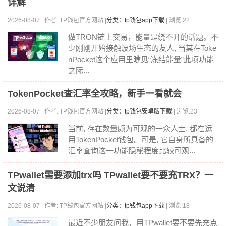
详解
2026-08-07 | 作者: TP钱包官方网站 |
分类：tp钱包app下载
| 浏览:22
做TRON链上交易，能量是绕不开的话题。不
少刚刚开始接触波场生态的友人, 当其在Toke
nPocket这个应用里瞧见“冻结能量”此项功能
之际...
TokenPocket查汇率全攻略，新手一看就会
2026-08-07 | 作者: TP钱包官方网站 |
分类：tp钱包安卓版下载
| 浏览:23
当前, 存在数量颇为可观的一众人士, 都在运
用TokenPocket钱包。可是, 它自身所具备的
汇率查询这一功能隐秘程度比较可观...
TPwallet需要添加trx吗 TPwallet要不要充TRX？一
文说清
2026-08-07 | 作者: TP钱包官方网站 |
分类：tp钱包app下载
| 浏览:18
最近不少朋友问我，用TPwallet要不要先充点