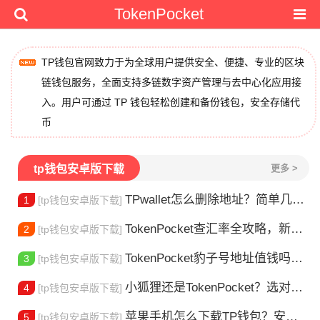
TokenPocket
TP钱包官网致力于为全球用户提供安全、便捷、专业的区块
链钱包服务，全面支持多链数字资产管理与去中心化应用接
入。用户可通过 TP 钱包轻松创建和备份钱包，安全存储代
币
tp钱包安卓版下载
更多 >
TPwallet怎么删除地址？简单几步教你移除多余钱包
1
[tp钱包安卓版下载]
TokenPocket查汇率全攻略，新手一看就会
2
[tp钱包安卓版下载]
TokenPocket豹子号地址值钱吗？新手看完这篇就懂了
3
[tp钱包安卓版下载]
小狐狸还是TokenPocket？选对钱包很重要
4
[tp钱包安卓版下载]
苹果手机怎么下载TP钱包？安装教程来了
5
[tp钱包安卓版下载]