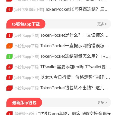
TokenPocket账号突然冻结？三步教你快速解冻
6
[tp钱包安卓版下载]
tp钱包app下载
更多 >
TokenPocket是什么？一文读懂这款热门多链钱包
1
[tp钱包app下载]
TokenPocket一直提示网络错误怎么办？这几个方法帮你快速解决
2
[tp钱包app下载]
TokenPocket冻结能量怎么用？TRX冻结获取能量详解
3
[tp钱包app下载]
TPwallet需要添加trx吗 TPwallet要不要充TRX？一文说清
4
[tp钱包app下载]
以太坊今日行情：价格走势与操作建议
5
[tp钱包app下载]
TokenPocket钱包转不出钱？这几种情况你可能遇到过
6
[tp钱包app下载]
最新版tp钱包
更多 >
TP钱包app套路，假客服假空投全曝光
1
[最新版tp钱包]