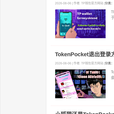
2026-08-06 | 作者: TP钱包官方网站 |
分类：
TokenPocket退出
2026-08-06 | 作者: TP钱包官方网站 |
分类：