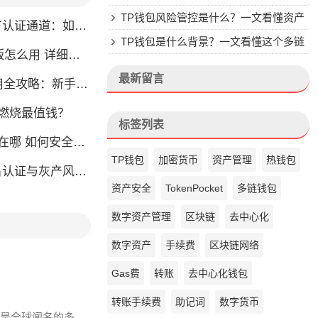
析与安全使用指南
TP钱包风险管控是什么？一文看懂资产
通道：如何找到真正的官方渠道
安全核心
TP钱包是什么背景？一文看懂这个多链
么用 详细安装教程
钱包的来头
最新留言
略：新手也能快速上手掌握
币燃烧最值钱？
标签列表
如何安全快速登陆平台
TP钱包
加密货币
资产管理
热钱包
名认证与灰产风险全解析
资产安全
TokenPocket
多链钱包
数字资产管理
区块链
去中心化
数字资产
手续费
区块链网络
Gas费
转账
去中心化钱包
转账手续费
助记词
数字货币
t是全球闻名的多