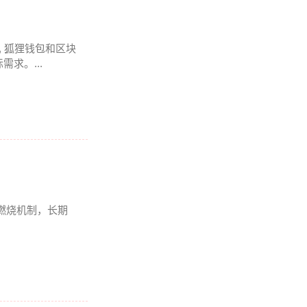
 狐狸钱包和区块
求。...
燃烧机制，长期