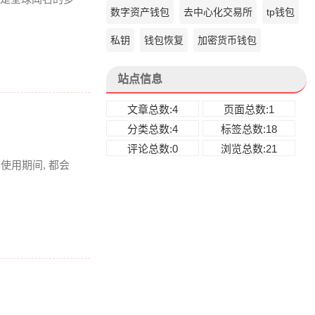
数字资产钱包
去中心化交易所
tp钱包
私钥
钱包恢复
加密货币钱包
站点信息
文章总数:4
页面总数:1
分类总数:4
标签总数:18
评论总数:0
浏览总数:21
其使用期间, 都会