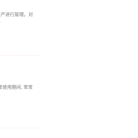
链资产进行管理。对
.
常使用期间, 常常