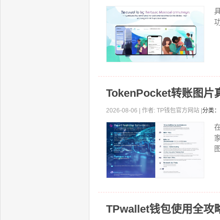
TokenPocket转账
2026-08-06 | 作者: TP钱包官方网站 |
分类：
图
TPwallet钱包使用