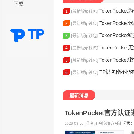
下载
TokenPocket为
1
[最新版tp钱包]
TokenPocket退出
2
[最新版tp钱包]
TokenPocket
3
[最新版tp钱包]
TokenPocket无法
4
[最新版tp钱包]
TokenPocket密钥
5
[最新版tp钱包]
TP钱包能不能
6
[最新版tp钱包]
最新消息
TokenPocket官
2026-08-07 | 作者: TP钱包官方网站 |
分类：