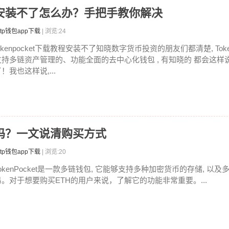
载教程安装不了怎么办？手把手教你解决
tp钱包app下载
| 浏览:24
okenpocket下载教程安装不了知晓数字货币投资的朋友们都清楚, Toke
支持多链资产管理的、功能全面的去中心化钱包 , 有知晓的 都会这样
！我也这样说,...
ETH吗？一文说清购买方式
tp钱包app下载
| 浏览:20
TokenPocket是一款多链钱包, 它能够支持多种加密货币的存储, 以
易。对于想要购买ETH的用户来说，了解它的功能非常重要。...