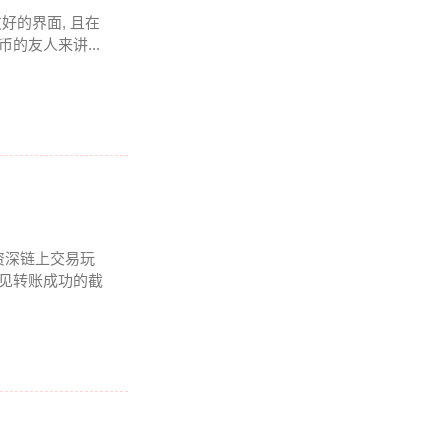
好的界面, 且在
的友人来讲...
资深链上交易玩
瞅见转账成功的截