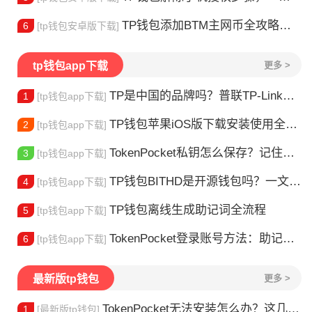
TP钱包添加BTM主网币全攻略，新手也能轻松上手
6
[tp钱包安卓版下载]
tp钱包app下载
更多 >
TP是中国的品牌吗？普联TP-Link公司背景介绍
1
[tp钱包app下载]
TP钱包苹果iOS版下载安装使用全攻略
2
[tp钱包app下载]
TokenPocket私钥怎么保存？记住这几点就够了
3
[tp钱包app下载]
TP钱包BITHD是开源钱包吗？一文说清楚
4
[tp钱包app下载]
TP钱包离线生成助记词全流程
5
[tp钱包app下载]
TokenPocket登录账号方法：助记词私钥社交账号三种方式
6
[tp钱包app下载]
最新版tp钱包
更多 >
TokenPocket无法安装怎么办？这几个方法帮你解决
1
[最新版tp钱包]