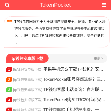
TokenPocket
TP钱包官网致力于为全球用户提供安全、便捷、专业的区块
链钱包服务，全面支持多链数字资产管理与去中心化应用接
入。用户可通过 TP 钱包轻松创建和备份钱包，安全存储代
币
tp钱包安卓版下载
更多 >
苹果手机怎么下载TP钱包？安装教程来了
1
[tp钱包安卓版下载]
TokenPocket账号突然冻结？三步教你快速解冻
2
[tp钱包安卓版下载]
TP钱包客服电话查询：官方联系方式大全，快速解决问题
3
[tp钱包安卓版下载]
TokenPocket购买TRC20代币完整教程
4
[tp钱包安卓版下载]
TP钱包解除手机授权步骤，一键取消设备绑定
5
[tp钱包安卓版下载]