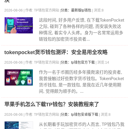
决
2026-08-06 | 作者: TP钱包官方网站 |
分类：最新版tp钱包
| 浏览:8
这段时间, 好多用户反馈, 在下载TokenPocket
之际, 碰到了各种各样的问题, 而安装失败这
种情况, 着实令人头疼。身为一名常常运用多
链钱包的加密货币投资者...
tokenpocket货币钱包测评：安全易用全攻略
2026-08-06 | 作者: TP钱包官方网站 |
分类：tp钱包官方下载
| 浏览:14
作为一名于币圈历经多年摸爬滚打的投资者,
我曾接触过好些数字货币钱包。TokenPocket
货币钱包, 是一款钱包, 是我在近几年使用期
间, 觉得颇为顺手的。...
苹果手机怎么下载TP钱包？安装教程来了
2026-08-06 | 作者: TP钱包官方网站 |
分类：tp钱包安卓版下载
| 浏览:8
从长期着手玩加密货币的人而言, TP钱包乃我