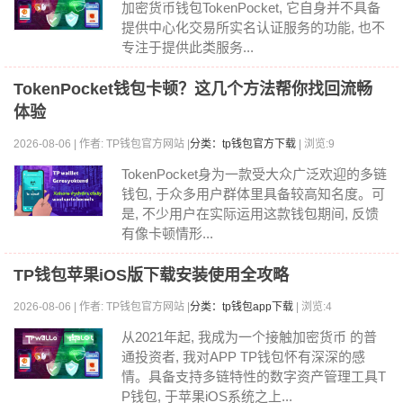
加密货币钱包TokenPocket, 它自身并不具备
提供中心化交易所实名认证服务的功能, 也不
专注于提供此类服务...
TokenPocket钱包卡顿？这几个方法帮你找回流畅
体验
2026-08-06 | 作者: TP钱包官方网站 |
分类：tp钱包官方下载
| 浏览:9
TokenPocket身为一款受大众广泛欢迎的多链
钱包, 于众多用户群体里具备较高知名度。可
是, 不少用户在实际运用这款钱包期间, 反馈
有像卡顿情形...
TP钱包苹果iOS版下载安装使用全攻略
2026-08-06 | 作者: TP钱包官方网站 |
分类：tp钱包app下载
| 浏览:4
从2021年起, 我成为一个接触加密货币 的普
通投资者, 我对APP TP钱包怀有深深的感
情。具备支持多链特性的数字资产管理工具T
P钱包, 于苹果iOS系统之上...