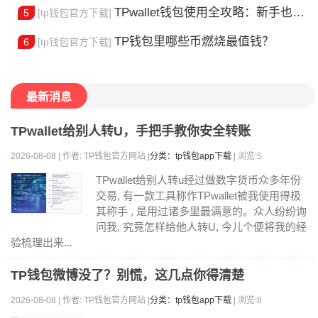
TPwallet钱包使用全攻略：新手也能快速上手掌握
5
[tp钱包官方下载]
TP钱包里哪些币燃烧最值钱？
6
[tp钱包官方下载]
最新消息
TPwallet给别人转U，手把手教你安全转账
2026-08-08 | 作者: TP钱包官方网站 |
分类：tp钱包app下载
| 浏览:5
TPwallet给别人转u经过做数字货币众多年份
交易, 有一款工具称作TPwallet被我使用得极
其称手 , 是用过诸多里最满意的。众人纷纷询
问我, 究竟怎样给他人转U, 今儿个便将我的经
验梳理出来...
TP钱包微博没了？别慌，这几点你得清楚
2026-08-08 | 作者: TP钱包官方网站 |
分类：tp钱包app下载
| 浏览:8