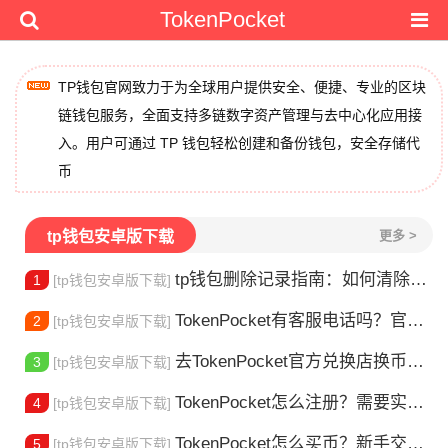
TokenPocket
TP钱包官网致力于为全球用户提供安全、便捷、专业的区块
链钱包服务，全面支持多链数字资产管理与去中心化应用接
入。用户可通过 TP 钱包轻松创建和备份钱包，安全存储代
币
tp钱包安卓版下载
更多 >
tp钱包删除记录指南：如何清除交易历史
1
[tp钱包安卓版下载]
TokenPocket有客服电话吗？官方联系方式详解
2
[tp钱包安卓版下载]
去TokenPocket官方兑换店换币，这几个坑别再踩了
3
[tp钱包安卓版下载]
TokenPocket怎么注册？需要实名认证吗？
4
[tp钱包安卓版下载]
TokenPocket怎么买币？新手交易全流程详解
5
[tp钱包安卓版下载]