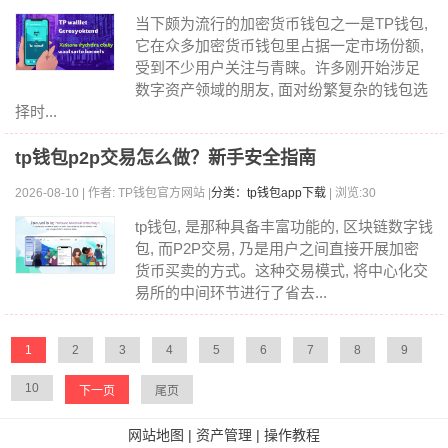
当下颇为流行的加密货币钱包之一是TP钱包,
它在众多加密货币钱包里占据一定市场份额,
受到不少用户关注与青睐。许多刚开始涉足
数字资产领域的朋友, 面对纷繁复杂的钱包选
择时...
tp钱包p2p交易怎么做？新手安全指南
2026-08-10 | 作者: TP钱包官方网站 |
分类：tp钱包app下载
| 浏览:30
tp钱包, 是那种具备丰富功能的, 区块链数字钱
包, 而P2P交易, 乃是用户之间直接开展加密
货币买卖的方式。这种交易模式, 将中心化交
易所的中间环节进行了省去...
1
2
3
4
5
6
7
8
9
10
下一页
尾页
网站地图
|
资产管理
|
操作教程