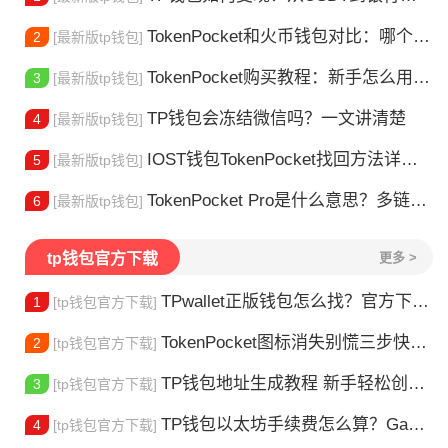
TokenPocket和火币钱包对比：哪个更适合你？
2
[最新版tp钱包]
TokenPocket购买教程：新手怎么用TP钱包买币
3
[最新版tp钱包]
TP钱包会冻结微信吗？一文讲清楚
4
[最新版tp钱包]
IOST钱包TokenPocket找回方法详解 - 助您安全恢复数字资产
5
[最新版tp钱包]
TokenPocket Pro是什么意思？多链钱包新手指南
6
[最新版tp钱包]
tp钱包官方下载
更多 >
TPwallet正版钱包怎么找？官方下载渠道全解析
1
[tp钱包官方下载]
TokenPocket图标消失别慌三步快速找回你的钱包
2
[tp钱包官方下载]
TP钱包地址生成教程 新手轻松创建钱包
3
[tp钱包官方下载]
TP钱包以太坊手续费怎么算？Gas 费省钱全攻略
4
[tp钱包官方下载]