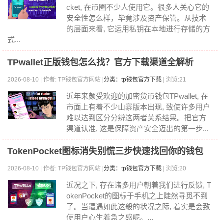
cket, 在币圈不少人使用它。很多人关心它的
安全性怎么样，毕竟涉及资产保管。从技术
的层面来看, 它运用私钥在本地进行存储的方
式...
TPwallet正版钱包怎么找？官方下载渠道全解析
2026-08-10 | 作者: TP钱包官方网站 |
分类：tp钱包官方下载
| 浏览:21
近年来颇受欢迎的加密货币钱包TPwallet, 在
市面上有着不少山寨版本出现, 致使许多用户
难以达到区分分辨这两者关系结果。把官方
渠道认准, 这是保障资产安全迈出的第一步...
TokenPocket图标消失别慌三步快速找回你的钱包
2026-08-10 | 作者: TP钱包官方网站 |
分类：tp钱包官方下载
| 浏览:20
近况之下, 存在诸多用户朝着我们进行反馈, T
okenPocket的图标于手机之上陡然寻觅不到
了。当遭遇如此这般的状况之际, 着实是会致
使用户心生着急之感呢。...