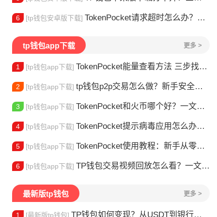
TokenPocket请求超时怎么办？这几招帮你快速解决
6
[tp钱包安卓版下载]
tp钱包app下载
更多 >
TokenPocket能量查看方法 三步找到TRX能量余额
1
[tp钱包app下载]
tp钱包p2p交易怎么做？新手安全指南
2
[tp钱包app下载]
TokenPocket和火币哪个好？一文帮你理清选择
3
[tp钱包app下载]
TokenPocket提示病毒应用怎么办？原因全解析
4
[tp钱包app下载]
TokenPocket使用教程：新手从零学会钱包操作
5
[tp钱包app下载]
TP钱包交易视频回放怎么看？一文教你轻松找回
6
[tp钱包app下载]
最新版tp钱包
更多 >
TP钱包如何变现？从USDT到银行卡的完整攻略
1
[最新版tp钱包]