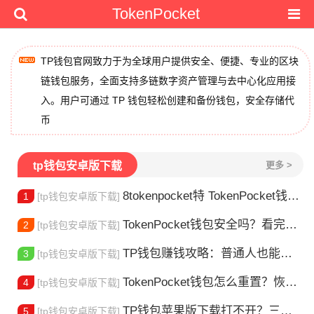
TokenPocket
TP钱包官网致力于为全球用户提供安全、便捷、专业的区块
链钱包服务，全面支持多链数字资产管理与去中心化应用接
入。用户可通过 TP 钱包轻松创建和备份钱包，安全存储代
币
tp钱包安卓版下载
更多 >
8tokenpocket特 TokenPocket钱包特色功能详解，新手老手都该知道
1
[tp钱包安卓版下载]
TokenPocket钱包安全吗？看完这篇你就懂了
2
[tp钱包安卓版下载]
TP钱包赚钱攻略：普通人也能做的几种方式
3
[tp钱包安卓版下载]
TokenPocket钱包怎么重置？恢复出厂设置方法详解
4
[tp钱包安卓版下载]
TP钱包苹果版下载打不开？三步解决下载问题
5
[tp钱包安卓版下载]