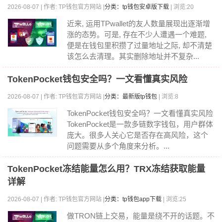
2026-08-07 | 作者: TP钱包官方网站 |
分类：tp钱包安卓版下载
| 浏览:20
近来, 运用TPwallet的友人数量展现出逐渐增
涨的态势。可是, 存在不少人遭遇一个难题,
便是在钱包里积攒了过量地址之际, 却不清楚
该怎么去清理。其实删除地址并不复杂...
TokenPocket钱包安全吗？一文看懂真实风险
2026-08-07 | 作者: TP钱包官方网站 |
分类：最新版tp钱包
| 浏览:8
TokenPocket钱包安全吗？一文看懂真实风险
TokenPocket是一款多链数字钱包，用户群体
庞大。很多人关心它是否存在高风险，这个
问题需要从多个角度来分析。...
TokenPocket冻结能量怎么用？TRX冻结获取能量
详解
2026-08-07 | 作者: TP钱包官方网站 |
分类：tp钱包app下载
| 浏览:25
做TRON链上交易，能量是绕不开的话题。不