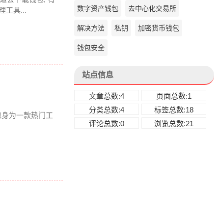
数字资产钱包
去中心化交易所
工具...
解决方法
私钥
加密货币钱包
钱包安全
站点信息
文章总数:4
页面总数:1
分类总数:4
标签总数:18
钱包身为一款热门工
评论总数:0
浏览总数:21