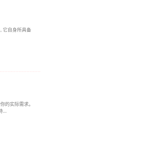
是, 它自身所具备
得看你的实际需求。
..