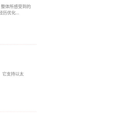
 , 整体所感受到的
历优化...
爱。它支持以太