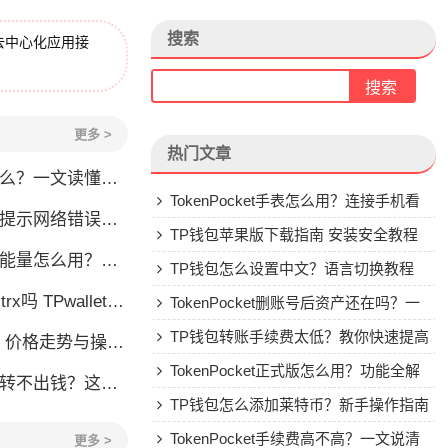
搜索
去中心化应用接
更多 >
热门文章
一文读懂这款热门多链钱包
TokenPocket手表怎么用？连接手机看
怎么办？这几个方法帮你快速解决
行情教程
TP钱包苹果版下载指南 安装安全教程
么用？TRX冻结获取能量详解
TP钱包怎么设置中文？语言切换教程
allet要不要充TRX？一文说清
TokenPocket删账号后资产还在吗？一
文讲清楚
TP钱包转账手续费太低？教你快速提高
格走势与操作建议
Gas费
TokenPocket正式版怎么用？功能全解
钱？这几种情况你可能遇到过
析与安全使用指南
TP钱包怎么添加莱特币？新手操作指南
TokenPocket手续费高不高？一文说清
更多 >