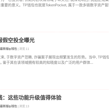
重要的意义。TP钱包也就是TokenPocket, 属于一款多链数字资产管理
客服假空投全曝光
最新版tp钱包
| 浏览:11
近来, 于数字资产范畴, 诈骗案子展现出频繁发生的形势。当中, TP
具, 鉴于其在该领域拥有较高的知晓度以及广泛的用户群体...
本上线：这些功能升级值得体验
最新版tp钱包
| 浏览:13