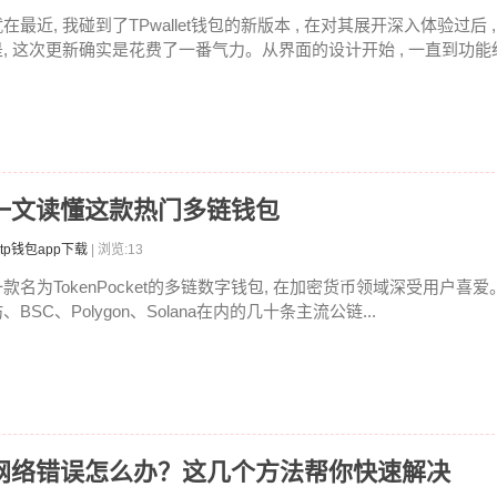
在最近, 我碰到了TPwallet钱包的新版本 , 在对其展开深入体验过后
是, 这次更新确实是花费了一番气力。从界面的设计开始 , 一直到功能经
什么？一文读懂这款热门多链钱包
tp钱包app下载
| 浏览:13
一款名为TokenPocket的多链数字钱包, 在加密货币领域深受用户喜
、BSC、Polygon、Solana在内的几十条主流公链...
直提示网络错误怎么办？这几个方法帮你快速解决