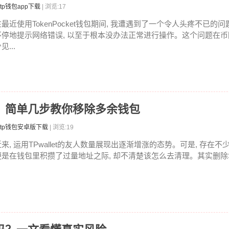
tp钱包app下载
| 浏览:17
在最近使用TokenPocket钱包期间, 我遭遇到了一个令人头疼不已的问
不停地提示网络错误, 以至于根本没办法正常进行操作。这个问题在
见...
地址？简单几步教你移除多余钱包
tp钱包安卓版下载
| 浏览:19
近来, 运用TPwallet的友人数量展现出逐渐增涨的态势。可是, 存在不
便是在钱包里积攒了过量地址之际, 却不清楚该怎么去清理。其实删除地