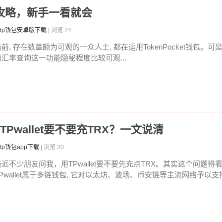
率全攻略，新手一看就会
tp钱包安卓版下载
| 浏览:24
前, 存在数量颇为可观的一众人士, 都在运用TokenPocket钱包。可
的汇率查询这一功能隐秘程度比较可观...
吗 TPwallet要不要充TRX？一文说清
tp钱包app下载
| 浏览:20
最近不少朋友问我，用TPwallet要不要先充点TRX。其实这个问题
TPwallet属于多链钱包, 它对以太坊、波场、币安链等主流网络予以支持.