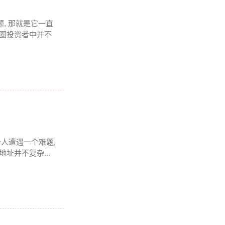
题, 那就是它一直
币圈投资者中并不
少人遭遇一个难题,
址并不复杂...