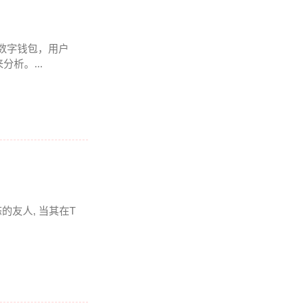
多链数字钱包，用户
析。...
友人, 当其在T