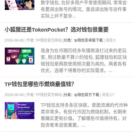
数字钱包, 在好多用户平常使用期间, 常常会
有要退出账号的情况。虽说退出账号这件事
实际上并不复杂...
小狐狸还是TokenPocket？选对钱包很重要
2026-08-06 | 作者: TP钱包官方网站 |
分类：tp钱包安卓版下载
| 浏览:5
我身为在币圈历经多年摸爬滚打过来的老玩
家, 用过数量不算少的钱包, 狐狸钱包和区块
链钱包是两款使用频次最为高的。两者各有
优劣，选哪个得看你的实际需求。...
TP钱包里哪些币燃烧最值钱？
2026-08-06 | 作者: TP钱包官方网站 |
分类：tp钱包官方下载
| 浏览:17
TP钱包支持多条区块链，里面流通的代币种
类非常多。有些代币因为燃烧机制，长期来
看确实更有价值。了解哪些币值得持有，对
投资者来说很重要。...