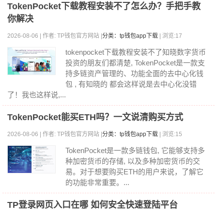
TokenPocket下载教程安装不了怎么办？手把手教
你解决
2026-08-06 | 作者: TP钱包官方网站 |
分类：tp钱包app下载
| 浏览:17
tokenpocket下载教程安装不了知晓数字货币
投资的朋友们都清楚, TokenPocket是一款支
持多链资产管理的、功能全面的去中心化钱
包 , 有知晓的 都会这样说是去中心化没错
了！我也这样说,...
TokenPocket能买ETH吗？一文说清购买方式
2026-08-06 | 作者: TP钱包官方网站 |
分类：tp钱包app下载
| 浏览:15
TokenPocket是一款多链钱包, 它能够支持多
种加密货币的存储, 以及多种加密货币的交
易。对于想要购买ETH的用户来说，了解它
的功能非常重要。...
TP登录网页入口在哪 如何安全快速登陆平台