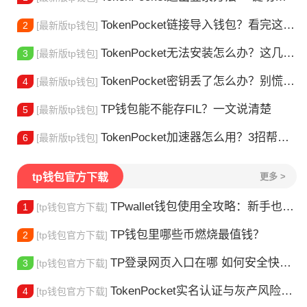
TokenPocket链接导入钱包？看完这篇就懂了
2
[最新版tp钱包]
TokenPocket无法安装怎么办？这几个方法帮你解决
3
[最新版tp钱包]
TokenPocket密钥丢了怎么办？别慌，这样做还能找回
4
[最新版tp钱包]
TP钱包能不能存FIL？一文说清楚
5
[最新版tp钱包]
TokenPocket加速器怎么用？3招帮你快速解决交易卡顿问题
6
[最新版tp钱包]
tp钱包官方下载
更多 >
TPwallet钱包使用全攻略：新手也能快速上手掌握
1
[tp钱包官方下载]
TP钱包里哪些币燃烧最值钱？
2
[tp钱包官方下载]
TP登录网页入口在哪 如何安全快速登陆平台
3
[tp钱包官方下载]
TokenPocket实名认证与灰产风险全解析
4
[tp钱包官方下载]