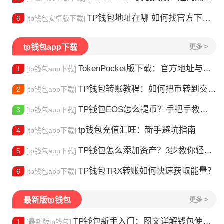
TP钱包地址在哪 如何找官方下载入口
6
[tp钱包安卓版下载]
tp钱包app下载
更多 >
TokenPocket版下载：官方地址与安装避坑指南
1
[tp钱包app下载]
TP钱包转账教程：如何把币转到交易所或地址
2
[tp钱包app下载]
TP钱包EOS怎么提币？手把手教你安全赎回
3
[tp钱包app下载]
tp钱包充值汇旺：新手避坑指南
4
[tp钱包app下载]
TP钱包怎么添加资产？3步教你轻松导入代币和NFT
5
[tp钱包app下载]
TP钱包TRX转账如何快速获取能量？
6
[tp钱包app下载]
最新版tp钱包
更多 >
TP钱包新手入门：图文详解钱包使用方法
1
[最新版tp钱包]