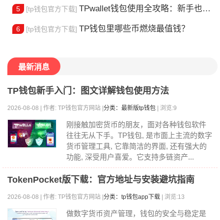
TPwallet钱包使用全攻略：新手也能快速上手掌握
5
[tp钱包官方下载]
TP钱包里哪些币燃烧最值钱？
6
[tp钱包官方下载]
最新消息
TP钱包新手入门：图文详解钱包使用方法
2026-08-08 | 作者: TP钱包官方网站 |
分类：最新版tp钱包
| 浏览:9
刚接触加密货币的朋友，面对各种钱包软件
往往无从下手。TP钱包, 是市面上主流的数字
货币管理工具, 它靠简洁的界面, 还有强大的
功能, 深受用户喜爱。它支持多链资产...
TokenPocket版下载：官方地址与安装避坑指南
2026-08-08 | 作者: TP钱包官方网站 |
分类：tp钱包app下载
| 浏览:13
做数字货币资产管理，钱包的安全与稳定是