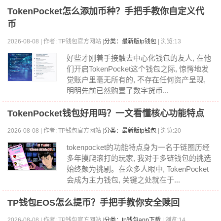
TokenPocket怎么添加币种？手把手教你自定义代
币
2026-08-08 | 作者: TP钱包官方网站 |
分类：最新版tp钱包
| 浏览:13
好些才刚着手接触去中心化钱包的友人, 在他
们开启TokenPocket这个钱包之际, 惊愕地发
觉账户里毫无所有的, 不存在任何资产呈现,
明明先前已然购置了数字货币...
TokenPocket钱包好用吗？一文看懂核心功能特点
2026-08-08 | 作者: TP钱包官方网站 |
分类：最新版tp钱包
| 浏览:20
tokenpocket的功能特点身为一名于链圈历经
多年摸爬滚打的玩家, 我对于多链钱包的挑选
始终颇为挑剔。在众多人眼中, TokenPocket
会成为主力钱包, 关键之处就在于...
TP钱包EOS怎么提币？手把手教你安全赎回
2026-08-08 | 作者: TP钱包官方网站 |
分类：tp钱包app下载
| 浏览:14