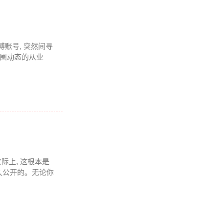
博账号, 突然间寻
币圈动态的从业
实际上, 这根本是
久公开的。无论你