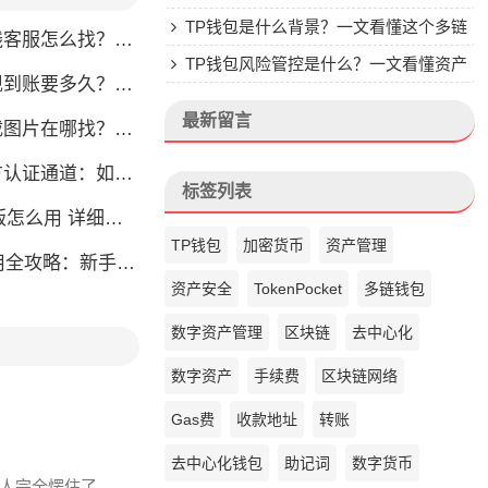
楚
TP钱包是什么背景？一文看懂这个多链
怎么找？人工客服快速接入攻略
钱包的来头
TP钱包风险管控是什么？一文看懂资产
？别把钱包当银行，看完这篇就懂了
安全核心
最新留言
片在哪找？官方渠道最靠谱
通道：如何找到真正的官方渠道
标签列表
么用 详细安装教程
TP钱包
加密货币
资产管理
略：新手也能快速上手掌握
资产安全
TokenPocket
多链钱包
数字资产管理
区块链
去中心化
数字资产
手续费
区块链网络
Gas费
收款地址
转账
去中心化钱包
助记词
数字货币
整个人完全愣住了。