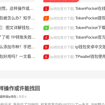
，这样操作或许能找回
TokenPocket在线客服
1
[tp钱包官方下载]
钱包被怎么办？知乎大神防攻略
TokenPocket提现到账要多久
2
[tp钱包官方下载]
图文详解钱包使用方法
TokenPocket下载图
3
[tp钱包官方下载]
？这5个原因最常见，一文解决你的转账焦虑
TokenPocket官方认证
4
[tp钱包官方下载]
添加币种？手把手教你自定义代币
tp钱包安卓中文版怎
5
[tp钱包官方下载]
包好用吗？一文看懂核心功能特点
TPwallet钱包使用全攻
6
[tp钱包官方下载]
这样操作或许能找回
最新版tp钱包
| 浏览:6
前些日子, 我开启了TP钱包, 却发觉其中的USDT少了一多半, 当时