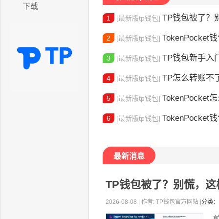
下载
TP钱包被了？别慌
1
[最新版tp钱包]
TokenPocket
2
[最新版tp钱包]
TP钱包新手入门：
3
[最新版tp钱包]
TP怎么转账不了了呢 TP转账失败
4
[最新版tp钱包]
TokenPocket怎么
5
[最新版tp钱包]
TokenPocket钱
6
[最新版tp钱包]
最新消息
TP钱包被了？别慌，
2026-08-08 | 作者: TP钱包官方网站 |
分类：