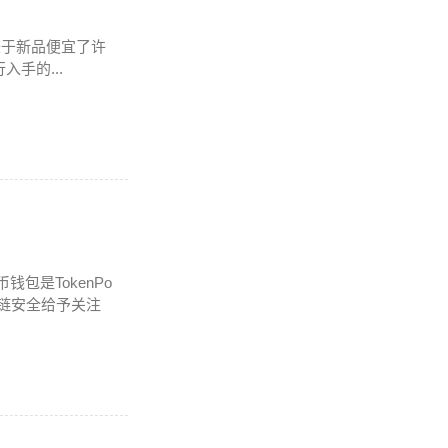
相较于新品便宜了许
手的...
钱包是TokenPo
块链安全给予关注