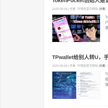
TokenPocket创
2026-08-08 | 作者: TP钱包官方网站 |
分类：
者
TPwallet给别人转
2026-08-08 | 作者: TP钱包官方网站 |
分类：
T
我