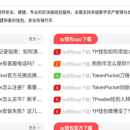
提供安全、便捷、专业的区块链钱包服务，全面支持多链数字资产管理与
创建和备份钱包，安全存储代币
更多 >
tp钱包app下载
录指南：如何清除交易历史
TP钱包如何添加大零币
1
[tp钱包app下载]
t有客服电话吗？官方联系方式详解
狗狗币怎么提到TP钱包？
2
[tp钱包app下载]
t官方兑换店换币，这几个坑别再踩了
TokenPocket
3
[tp钱包app下载]
et怎么注册？需要实名认证吗？
TokenPocket创始人是谁
4
[tp钱包app下载]
t怎么买币？新手交易全流程详解
TPwallet给别人转U
5
[tp钱包app下载]
et安装失败？这几点最常见
TP钱包微博没了？别慌
6
[tp钱包app下载]
更多 >
tp钱包官方下载