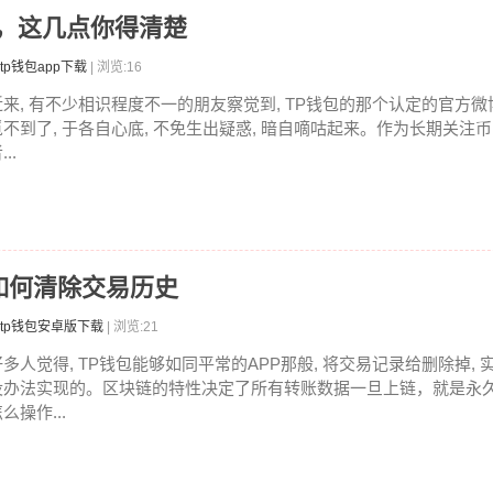
慌，这几点你得清楚
tp钱包app下载
| 浏览:16
近来, 有不少相识程度不一的朋友察觉到, TP钱包的那个认定的官方微
觅不到了, 于各自心底, 不免生出疑惑, 暗自嘀咕起来。作为长期关注
...
如何清除交易历史
tp钱包安卓版下载
| 浏览:21
好多人觉得, TP钱包能够如同平常的APP那般, 将交易记录给删除掉, 
没办法实现的。区块链的特性决定了所有转账数据一旦上链，就是永
么操作...