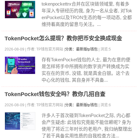
tokenpockettrx合并在区块链领域里, 有着多
年深入专研经历的我, 身为一名从业者, 对Tok
enPocket以及TRON生态的每一项动态, 全都
维持着高度的留意与关注。...
TokenPocket怎么提现？教你把币安全换成现金
2026-08-09 | 作者: TP钱包官方网站 |
分类：最新版tp钱包
| 浏览:5
存有TokenPocket钱包的人士, 最为在意的便
是怎样将手中所拥有的数字资产转换成为实
实在在的货币, 没错, 就是真金白银。这个去
中心化的钱包, 其自身并不具备...
TokenPocket钱包安全吗？教你几招自查
2026-08-09 | 作者: TP钱包官方网站 |
分类：最新版tp钱包
| 浏览:6
许多人于首次碰到TokenPocket之际, 内心都
会产生疑虑: 此钱包究竟能不能信赖呢? 身为
使用了将近三年时长的老用户, 我归纳整理出
了若干具备实用性质的自我检查方法...