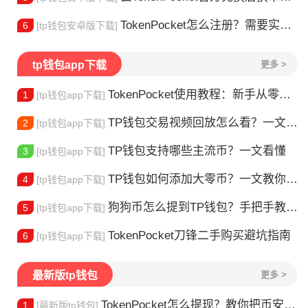
TokenPocket怎么注册？需要实名认证吗？
6
[tp钱包安卓版下载]
tp钱包app下载
更多 >
TokenPocket使用教程：新手从零学会钱包操作
1
[tp钱包app下载]
TP钱包交易视频回放怎么看？一文教你轻松找回
2
[tp钱包app下载]
TP钱包支持哪些主流币？一文看懂
3
[tp钱包app下载]
TP钱包如何添加大零币？一文教你轻松操作
4
[tp钱包app下载]
狗狗币怎么提到TP钱包？手把手教你安全转入
5
[tp钱包app下载]
TokenPocket刀锋二手购买避坑指南
6
[tp钱包app下载]
最新版tp钱包
更多 >
TokenPocket怎么提现？教你把币安全换成现金
1
[最新版tp钱包]