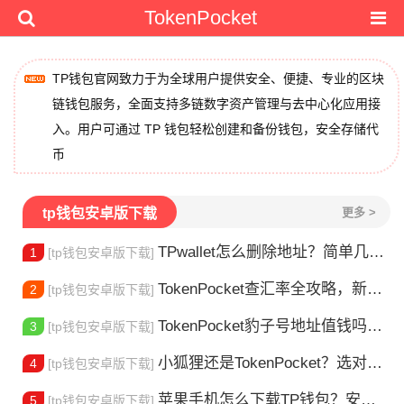
TokenPocket
TP钱包官网致力于为全球用户提供安全、便捷、专业的区块
链钱包服务，全面支持多链数字资产管理与去中心化应用接
入。用户可通过 TP 钱包轻松创建和备份钱包，安全存储代
币
tp钱包安卓版下载
更多 >
TPwallet怎么删除地址？简单几步教你移除多余钱包
1
[tp钱包安卓版下载]
TokenPocket查汇率全攻略，新手一看就会
2
[tp钱包安卓版下载]
TokenPocket豹子号地址值钱吗？新手看完这篇就懂了
3
[tp钱包安卓版下载]
小狐狸还是TokenPocket？选对钱包很重要
4
[tp钱包安卓版下载]
苹果手机怎么下载TP钱包？安装教程来了
5
[tp钱包安卓版下载]