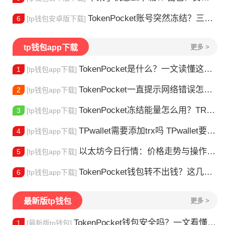
TokenPocket账号突然冻结？三步教你快速解冻
6
[tp钱包安卓版下载]
tp钱包app下载
更多 >
TokenPocket是什么？一文读懂这款热门多链钱包
1
[tp钱包app下载]
TokenPocket一直提示网络错误怎么办？这几个方法帮你快速解决
2
[tp钱包app下载]
TokenPocket冻结能量怎么用？TRX冻结获取能量详解
3
[tp钱包app下载]
TPwallet需要添加trx吗 TPwallet要不要充TRX？一文说清
4
[tp钱包app下载]
以太坊今日行情：价格走势与操作建议
5
[tp钱包app下载]
TokenPocket钱包转不出钱？这几种情况你可能遇到过
6
[tp钱包app下载]
最新版tp钱包
更多 >
TokenPocket钱包安全吗？一文看懂真实风险
1
[最新版tp钱包]