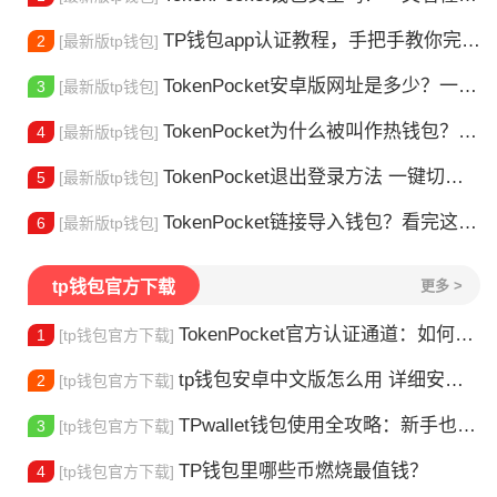
TP钱包app认证教程，手把手教你完成身份验证
2
[最新版tp钱包]
TokenPocket安卓版网址是多少？一文教你安全下载
3
[最新版tp钱包]
TokenPocket为什么被叫作热钱包？一文讲清楚
4
[最新版tp钱包]
TokenPocket退出登录方法 一键切换账号超简单
5
[最新版tp钱包]
TokenPocket链接导入钱包？看完这篇就懂了
6
[最新版tp钱包]
tp钱包官方下载
更多 >
TokenPocket官方认证通道：如何找到真正的官方渠道
1
[tp钱包官方下载]
tp钱包安卓中文版怎么用 详细安装教程
2
[tp钱包官方下载]
TPwallet钱包使用全攻略：新手也能快速上手掌握
3
[tp钱包官方下载]
TP钱包里哪些币燃烧最值钱？
4
[tp钱包官方下载]