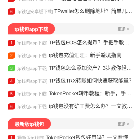
TPwallet怎么删除地址？简单几步教你移除多余钱包
6
[tp钱包安卓版下载]
tp钱包app下载
更多 >
TP钱包EOS怎么提币？手把手教你安全赎回
1
[tp钱包app下载]
tp钱包充值汇旺：新手避坑指南
2
[tp钱包app下载]
TP钱包怎么添加资产？3步教你轻松导入代币和NFT
3
[tp钱包app下载]
TP钱包TRX转账如何快速获取能量？
4
[tp钱包app下载]
TokenPocket转币教程：新手，手续费全解析
5
[tp钱包app下载]
tp钱包没有矿工费怎么办？一文教你解决转账问题
6
[tp钱包app下载]
最新版tp钱包
更多 >
TokenPocket钱包好用吗？一文看懂核心功能特点
1
[最新版tp钱包]