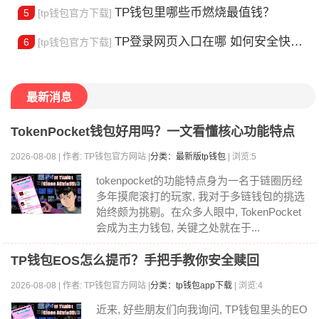
TP钱包里哪些币燃烧最值钱？
5
[tp钱包官方下载]
TP登录网页入口在哪 如何安全快速登陆平台
6
[tp钱包官方下载]
最新消息
TokenPocket钱包好用吗？一文看懂核心功能特点
2026-08-08 | 作者: TP钱包官方网站 |
分类：最新版tp钱包
| 浏览:5
tokenpocket的功能特点身为一名于链圈历经
多年摸爬滚打的玩家, 我对于多链钱包的挑选
始终颇为挑剔。在众多人眼中, TokenPocket
会成为主力钱包, 关键之处就在于...
TP钱包EOS怎么提币？手把手教你安全赎回
2026-08-08 | 作者: TP钱包官方网站 |
分类：tp钱包app下载
| 浏览:4
近来, 好些朋友们向我询问, TP钱包里头的EO