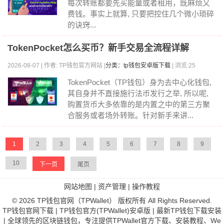
每次转账都要先买能量或者租用，既麻烦又
费钱。事实上就算, 只要把控住几个微小琐碎
的诀窍...
TokenPocket怎么买币？新手交易全流程详解
2026-08-07 | 作者: TP钱包官方网站 |
分类：tp钱包安卓版下载
| 浏览:25
TokenPocket（TP钱包）身为去中心化钱包,
其自身并不直接施行法币发行之举, 所以呢,
购置货币大多依靠的是内置之中的第三方聚
合服务或者场外转账。针对新手来讲...
1
2
3
4
5
6
7
8
9
10
下一页
尾页
网站地图
|
资产管理
|
操作教程
© 2026 TP钱包官网（TPWallet） 版权所有 All Rights Reserved.
TP钱包官网下载 | TP钱包官方(TPWallet)安卓版 | 最新TP钱包下载安装
| 全球领先的区块链钱包，专注提供TPWallet官方下载、安装教程、We