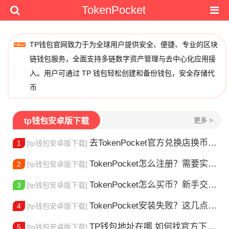
TokenPocket
TP钱包官网致力于为全球用户提供安全、便捷、专业的区块
链钱包服务，全面支持多链数字资产管理与去中心化应用接
入。用户可通过 TP 钱包轻松创建和备份钱包，安全存储代
币
tp钱包安卓版下载
更多 >
去TokenPocket官方兑换店换币，这几个坑别再踩了
1
[tp钱包安卓版下载]
TokenPocket怎么注册？需要实名认证吗？
2
[tp钱包安卓版下载]
TokenPocket怎么买币？新手交易全流程详解
3
[tp钱包安卓版下载]
TokenPocket安装失败？这几点最常见
4
[tp钱包安卓版下载]
TP钱包地址在哪 如何找官方下载入口
5
[tp钱包安卓版下载]