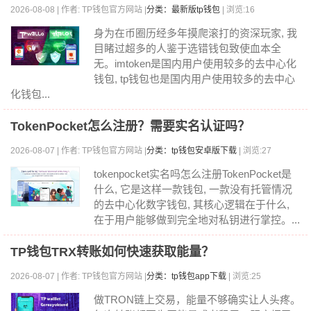
2026-08-08 | 作者: TP钱包官方网站 |
分类：最新版tp钱包
| 浏览:16
身为在币圈历经多年摸爬滚打的资深玩家, 我
目睹过超多的人鉴于选错钱包致使血本全
无。imtoken是国内用户使用较多的去中心化
钱包, tp钱包也是国内用户使用较多的去中心
化钱包...
TokenPocket怎么注册？需要实名认证吗？
2026-08-07 | 作者: TP钱包官方网站 |
分类：tp钱包安卓版下载
| 浏览:27
tokenpocket实名吗怎么注册TokenPocket是
什么, 它是这样一款钱包, 一款没有托管情况
的去中心化数字钱包, 其核心逻辑在于什么,
在于用户能够做到完全地对私钥进行掌控。...
TP钱包TRX转账如何快速获取能量？
2026-08-07 | 作者: TP钱包官方网站 |
分类：tp钱包app下载
| 浏览:25
做TRON链上交易，能量不够确实让人头疼。