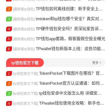
TP钱包如何离线创建：新手安全上链指南
2
[最新版tp钱包]
imtoken和tp钱包哪个安全？真实对比告诉你
3
[最新版tp钱包]
TP硬件钱包安全吗？资深玩家告诉你真相
4
[最新版tp钱包]
TP钱包app套路，假客服假空投全曝光
5
[最新版tp钱包]
TPwallet钱包新版本上线：这些功能升级值得体验
6
[最新版tp钱包]
tp钱包官方下载
更多 >
TokenPocket下载图片在哪找？官方渠道最靠谱
1
[tp钱包官方下载]
TokenPocket官方认证通道：如何找到真正的官方渠道
2
[tp钱包官方下载]
tp钱包安卓中文版怎么用 详细安装教程
3
[tp钱包官方下载]
TPwallet钱包使用全攻略：新手也能快速上手掌握
4
[tp钱包官方下载]