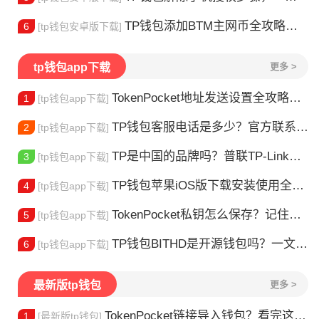
TP钱包添加BTM主网币全攻略，新手也能轻松上手
6
[tp钱包安卓版下载]
tp钱包app下载
更多 >
TokenPocket地址发送设置全攻略：快速添加常用联系人并安全转账
1
[tp钱包app下载]
TP钱包客服电话是多少？官方联系方式全解析
2
[tp钱包app下载]
TP是中国的品牌吗？普联TP-Link公司背景介绍
3
[tp钱包app下载]
TP钱包苹果iOS版下载安装使用全攻略
4
[tp钱包app下载]
TokenPocket私钥怎么保存？记住这几点就够了
5
[tp钱包app下载]
TP钱包BITHD是开源钱包吗？一文说清楚
6
[tp钱包app下载]
最新版tp钱包
更多 >
TokenPocket链接导入钱包？看完这篇就懂了
1
[最新版tp钱包]