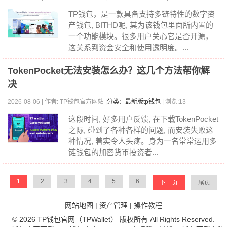
TP钱包，是一款具备支持多链特性的数字资
产钱包, BITHD呢, 其为该钱包里面所内置的
一个功能模块。很多用户关心它是否开源，
这关系到资金安全和使用透明度。...
TokenPocket无法安装怎么办？这几个方法帮你解
决
2026-08-06 | 作者: TP钱包官方网站 |
分类：最新版tp钱包
| 浏览:13
这段时间, 好多用户反馈, 在下载TokenPocket
之际, 碰到了各种各样的问题, 而安装失败这
种情况, 着实令人头疼。身为一名常常运用多
链钱包的加密货币投资者...
1
2
3
4
5
6
下一页
尾页
网站地图
|
资产管理
|
操作教程
© 2026 TP钱包官网（TPWallet） 版权所有 All Rights Reserved.