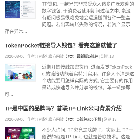
TP钱包, 一款异常非常受众人诸多广泛欢迎的
数字钱包, 于消费者使用期间过程之中, 毫没
有疑问极易很难免地会遭遇碰到各种一整套
问题。若出现转账失败的情况，若资产显示
存在异常...
TokenPocket链接导入钱包？看完这篇就懂了
2026-08-06 | 作者: TP钱包官方网站 |
分类：最新版tp钱包
| 浏览:13
近期开始接触加密货币, 进而发觉TokenPock
et的链接功能着实特别实用。许多人不清楚这
个功能要用怎样实际的方式, 它主要有的作用
是达成快速导入并分享的钱包。单一链接即
可...
TP是中国的品牌吗？普联TP-Link公司背景介绍
2026-08-06 | 作者: TP钱包官方网站 |
分类：tp钱包app下载
| 浏览:13
不少人询问, TP究竟是啥牌子。实际上, TP一
般说的就是TP-Link, 也就是普联技术。这是