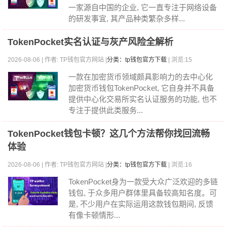
一家源自中国的企业, 它一直专注于网络设备
的研发事宜, 其产品种类繁杂多样...
TokenPocket实名认证与灰产风险全解析
2026-08-06 | 作者: TP钱包官方网站 |
分类：tp钱包官方下载
| 浏览:15
一款在加密货币领域颇具影响力的去中心化
加密货币钱包TokenPocket, 它自身并不具备
提供中心化交易所实名认证服务的功能, 也不
专注于提供此类服务...
TokenPocket钱包卡顿？这几个方法帮你找回流畅
体验
2026-08-06 | 作者: TP钱包官方网站 |
分类：tp钱包官方下载
| 浏览:16
TokenPocket身为一款受大众广泛欢迎的多链
钱包, 于众多用户群体里具备较高知名度。可
是, 不少用户在实际运用这款钱包期间, 反馈
有像卡顿情形...