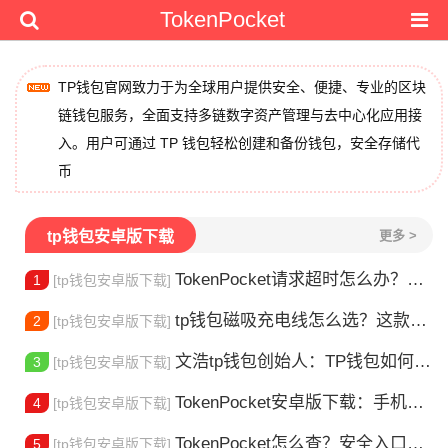
TokenPocket
TP钱包官网致力于为全球用户提供安全、便捷、专业的区块
链钱包服务，全面支持多链数字资产管理与去中心化应用接
入。用户可通过 TP 钱包轻松创建和备份钱包，安全存储代
币
tp钱包安卓版下载
更多 >
TokenPocket请求超时怎么办？这几招帮你快速解决
1
[tp钱包安卓版下载]
tp钱包磁吸充电线怎么选？这款真的好用
2
[tp钱包安卓版下载]
文浩tp钱包创始人：TP钱包如何改变数字资产管理
3
[tp钱包安卓版下载]
TokenPocket安卓版下载：手机多链钱包安装使用指南
4
[tp钱包安卓版下载]
TokenPocket怎么查？安全入口查询指南
5
[tp钱包安卓版下载]