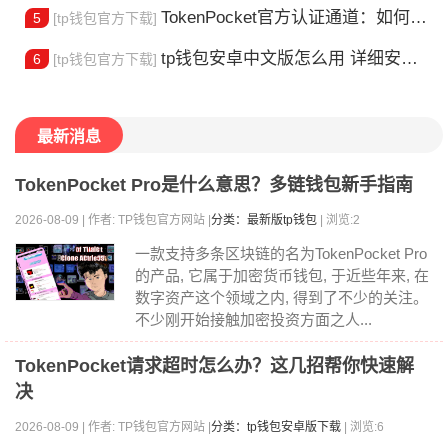
TokenPocket官方认证通道：如何找到真正的官方渠道
5
[tp钱包官方下载]
tp钱包安卓中文版怎么用 详细安装教程
6
[tp钱包官方下载]
最新消息
TokenPocket Pro是什么意思？多链钱包新手指南
2026-08-09 | 作者: TP钱包官方网站 |
分类：最新版tp钱包
| 浏览:2
一款支持多条区块链的名为TokenPocket Pro
的产品, 它属于加密货币钱包, 于近些年来, 在
数字资产这个领域之内, 得到了不少的关注。
不少刚开始接触加密投资方面之人...
TokenPocket请求超时怎么办？这几招帮你快速解
决
2026-08-09 | 作者: TP钱包官方网站 |
分类：tp钱包安卓版下载
| 浏览:6