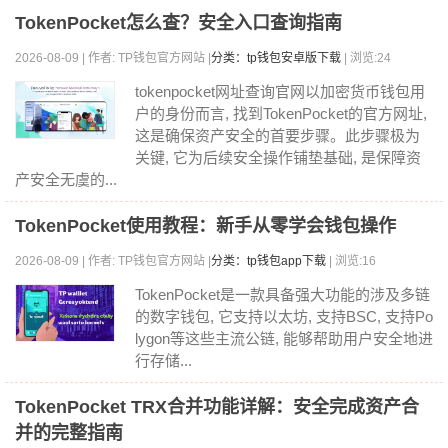
TokenPocket怎么查？安全入口查询指南
2026-08-09 | 作者: TP钱包官方网站 |
分类：tp钱包安卓版下载
| 浏览:24
tokenpocket网址查询官网以加密货币钱包用
户的身份而言, 找到TokenPocket的官方网址,
这是确保资产安全的首要步骤。此步骤极为
关键, 它为后续安全操作铺垫基础, 是保障资
产安全无虞的...
TokenPocket使用教程：新手从零学会钱包操作
2026-08-09 | 作者: TP钱包官方网站 |
分类：tp钱包app下载
| 浏览:16
TokenPocket是一款具备强大功能的涉及多链
的数字钱包, 它支持以太坊, 支持BSC, 支持Po
lygon等这些主流公链, 能够帮助用户安全地进
行存储...
TokenPocket TRX合并功能详解：安全完成资产合
并的完整指南