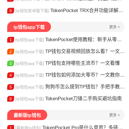
TokenPocket TRX合并功能详解：安全完成资产合并的完整指南
6
[tp钱包安卓版下载]
tp钱包app下载
更多 >
TokenPocket使用教程：新手从零学会钱包操作
1
[tp钱包app下载]
TP钱包交易视频回放怎么看？一文教你轻松找回
2
[tp钱包app下载]
TP钱包支持哪些主流币？一文看懂
3
[tp钱包app下载]
TP钱包如何添加大零币？一文教你轻松操作
4
[tp钱包app下载]
狗狗币怎么提到TP钱包？手把手教你安全转入
5
[tp钱包app下载]
TokenPocket刀锋二手购买避坑指南
6
[tp钱包app下载]
最新版tp钱包
更多 >
TokenPocket Pro是什么意思？多链钱包新手指南
1
[最新版tp钱包]