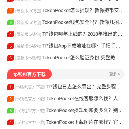
TokenPocket怎么提现？教你把币安全换成现金
2
[最新版tp钱包]
TokenPocket钱包安全吗？教你几招自查
3
[最新版tp钱包]
TP钱包哪年上线的？2018年推出的多链钱包全解析
4
[最新版tp钱包]
TP钱包App下载地址在哪？手把手教你安全下载
5
[最新版tp钱包]
TokenPocket怎么验证身份 完整教程分享 手把手教你完成KYC认证流程
6
[最新版tp钱包]
tp钱包官方下载
更多 >
TP钱包日志怎么导出？完整步骤教你轻松获取
1
[tp钱包官方下载]
TokenPocket在线客服怎么找？人工客服快速接入攻略
2
[tp钱包官方下载]
TokenPocket提现到账要多久？别把钱包当银行，看完这篇就懂了
3
[tp钱包官方下载]
TokenPocket下载图片在哪找？官方渠道最靠谱
4
[tp钱包官方下载]