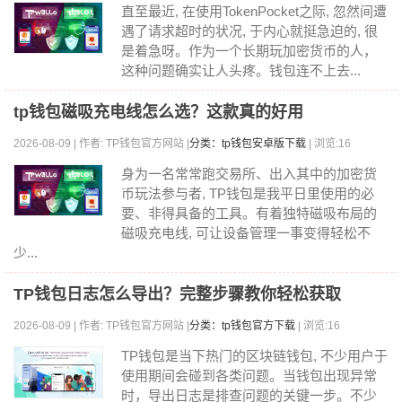
直至最近, 在使用TokenPocket之际, 忽然间遭
遇了请求超时的状况, 于内心就挺急迫的, 很
是着急呀。作为一个长期玩加密货币的人，
这种问题确实让人头疼。钱包连不上去...
tp钱包磁吸充电线怎么选？这款真的好用
2026-08-09 | 作者: TP钱包官方网站 |
分类：tp钱包安卓版下载
| 浏览:16
身为一名常常跑交易所、出入其中的加密货
币玩法参与者, TP钱包是我平日里使用的必
要、非得具备的工具。有着独特磁吸布局的
磁吸充电线, 可让设备管理一事变得轻松不
少...
TP钱包日志怎么导出？完整步骤教你轻松获取
2026-08-09 | 作者: TP钱包官方网站 |
分类：tp钱包官方下载
| 浏览:16
TP钱包是当下热门的区块链钱包, 不少用户于
使用期间会碰到各类问题。当钱包出现异常
时，导出日志是排查问题的关键一步。不少