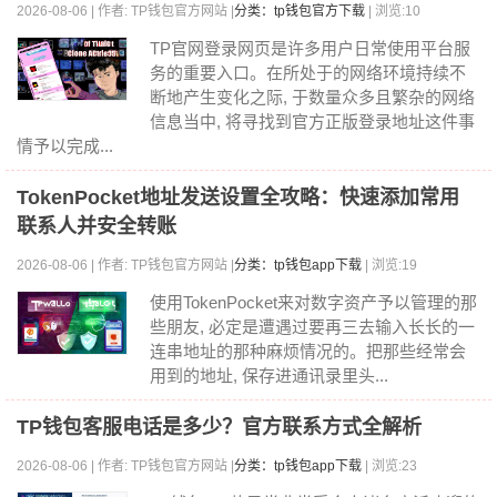
2026-08-06 | 作者: TP钱包官方网站 |
分类：tp钱包官方下载
| 浏览:10
TP官网登录网页是许多用户日常使用平台服
务的重要入口。在所处于的网络环境持续不
断地产生变化之际, 于数量众多且繁杂的网络
信息当中, 将寻找到官方正版登录地址这件事
情予以完成...
TokenPocket地址发送设置全攻略：快速添加常用
联系人并安全转账
2026-08-06 | 作者: TP钱包官方网站 |
分类：tp钱包app下载
| 浏览:19
使用TokenPocket来对数字资产予以管理的那
些朋友, 必定是遭遇过要再三去输入长长的一
连串地址的那种麻烦情况的。把那些经常会
用到的地址, 保存进通讯录里头...
TP钱包客服电话是多少？官方联系方式全解析
2026-08-06 | 作者: TP钱包官方网站 |
分类：tp钱包app下载
| 浏览:23