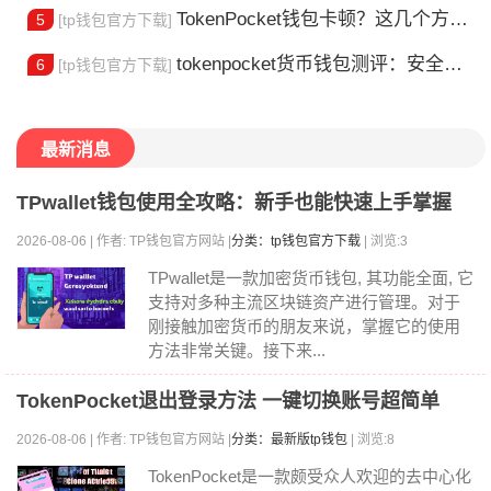
TokenPocket钱包卡顿？这几个方法帮你找回流畅体验
5
[tp钱包官方下载]
tokenpocket货币钱包测评：安全易用全攻略
6
[tp钱包官方下载]
最新消息
TPwallet钱包使用全攻略：新手也能快速上手掌握
2026-08-06 | 作者: TP钱包官方网站 |
分类：tp钱包官方下载
| 浏览:3
TPwallet是一款加密货币钱包, 其功能全面, 它
支持对多种主流区块链资产进行管理。对于
刚接触加密货币的朋友来说，掌握它的使用
方法非常关键。接下来...
TokenPocket退出登录方法 一键切换账号超简单
2026-08-06 | 作者: TP钱包官方网站 |
分类：最新版tp钱包
| 浏览:8
TokenPocket是一款颇受众人欢迎的去中心化