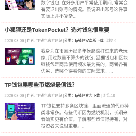
数字钱包, 在好多用户平常使用期间, 常常会
有要退出账号的情况。虽说退出账号这件事
实际上并不复杂...
小狐狸还是TokenPocket？选对钱包很重要
2026-08-06 | 作者: TP钱包官方网站 |
分类：tp钱包安卓版下载
| 浏览:6
我身为在币圈历经多年摸爬滚打过来的老玩
家, 用过数量不算少的钱包, 狐狸钱包和区块
链钱包是两款使用频次最为高的。两者各有
优劣，选哪个得看你的实际需求。...
TP钱包里哪些币燃烧最值钱？
2026-08-06 | 作者: TP钱包官方网站 |
分类：tp钱包官方下载
| 浏览:18
TP钱包支持多条区块链，里面流通的代币种
类非常多。有些代币因为燃烧机制，长期来
看确实更有价值。了解哪些币值得持有，对
投资者来说很重要。...