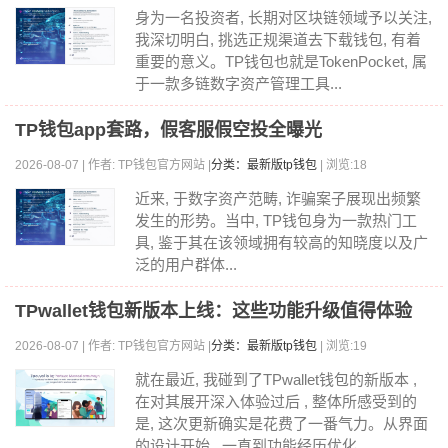
身为一名投资者, 长期对区块链领域予以关注,
我深切明白, 挑选正规渠道去下载钱包, 有着
重要的意义。TP钱包也就是TokenPocket, 属
于一款多链数字资产管理工具...
TP钱包app套路，假客服假空投全曝光
2026-08-07 | 作者: TP钱包官方网站 |
分类：最新版tp钱包
| 浏览:18
近来, 于数字资产范畴, 诈骗案子展现出频繁
发生的形势。当中, TP钱包身为一款热门工
具, 鉴于其在该领域拥有较高的知晓度以及广
泛的用户群体...
TPwallet钱包新版本上线：这些功能升级值得体验
2026-08-07 | 作者: TP钱包官方网站 |
分类：最新版tp钱包
| 浏览:19
就在最近, 我碰到了TPwallet钱包的新版本 ,
在对其展开深入体验过后 , 整体所感受到的
是, 这次更新确实是花费了一番气力。从界面
的设计开始 , 一直到功能经历优化...