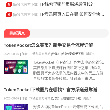
TP钱包里哪些币燃烧最值钱？
5
[tp钱包官方下载]
TP登录网页入口在哪 如何安全快速登陆平台
6
[tp钱包官方下载]
最新消息
TokenPocket怎么买币？新手交易全流程详解
2026-08-07 | 作者: TP钱包官方网站 |
分类：tp钱包安卓版下载
| 浏览:6
TokenPocket（TP钱包）身为去中心化钱包,
其自身并不直接施行法币发行之举, 所以呢,
购置货币大多依靠的是内置之中的第三方聚
合服务或者场外转账。针对新手来讲...
TokenPocket下载图片在哪找？官方渠道最靠谱
2026-08-07 | 作者: TP钱包官方网站 |
分类：tp钱包官方下载
| 浏览:4
好多人询问TokenPocket去何处找下载图片,