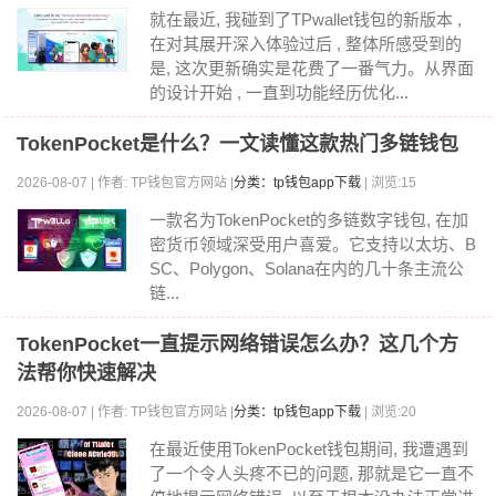
就在最近, 我碰到了TPwallet钱包的新版本 ,
在对其展开深入体验过后 , 整体所感受到的
是, 这次更新确实是花费了一番气力。从界面
的设计开始 , 一直到功能经历优化...
TokenPocket是什么？一文读懂这款热门多链钱包
2026-08-07 | 作者: TP钱包官方网站 |
分类：tp钱包app下载
| 浏览:15
一款名为TokenPocket的多链数字钱包, 在加
密货币领域深受用户喜爱。它支持以太坊、B
SC、Polygon、Solana在内的几十条主流公
链...
TokenPocket一直提示网络错误怎么办？这几个方
法帮你快速解决
2026-08-07 | 作者: TP钱包官方网站 |
分类：tp钱包app下载
| 浏览:20
在最近使用TokenPocket钱包期间, 我遭遇到
了一个令人头疼不已的问题, 那就是它一直不