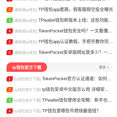
TP钱包app套路，假客服假空投全曝光
2
[最新版tp钱包]
TPwallet钱包新版本上线：这些功能升级值得体验
3
[最新版tp钱包]
TokenPocket钱包安全吗？一文看懂真实风险
4
[最新版tp钱包]
TP钱包app认证教程，手把手教你完成身份验证
5
[最新版tp钱包]
TokenPocket安卓版网址是多少？一文教你安全下载
6
[最新版tp钱包]
tp钱包官方下载
更多 >
TokenPocket官方认证通道：如何找到真正的官方渠道
1
[tp钱包官方下载]
tp钱包安卓中文版怎么用 详细安装教程
2
[tp钱包官方下载]
TPwallet钱包使用全攻略：新手也能快速上手掌握
3
[tp钱包官方下载]
TP钱包里哪些币燃烧最值钱？
4
[tp钱包官方下载]