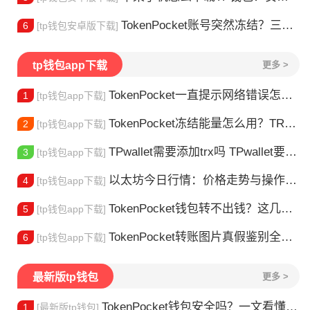
TokenPocket账号突然冻结？三步教你快速解冻
6
[tp钱包安卓版下载]
tp钱包app下载
更多 >
TokenPocket一直提示网络错误怎么办？这几个方法帮你快速解决
1
[tp钱包app下载]
TokenPocket冻结能量怎么用？TRX冻结获取能量详解
2
[tp钱包app下载]
TPwallet需要添加trx吗 TPwallet要不要充TRX？一文说清
3
[tp钱包app下载]
以太坊今日行情：价格走势与操作建议
4
[tp钱包app下载]
TokenPocket钱包转不出钱？这几种情况你可能遇到过
5
[tp钱包app下载]
TokenPocket转账图片真假鉴别全攻略
6
[tp钱包app下载]
最新版tp钱包
更多 >
TokenPocket钱包安全吗？一文看懂真实风险
1
[最新版tp钱包]