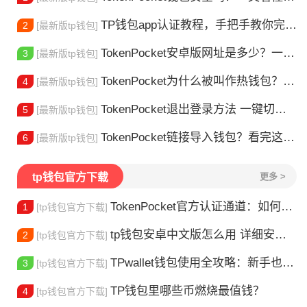
TP钱包app认证教程，手把手教你完成身份验证
2
[最新版tp钱包]
TokenPocket安卓版网址是多少？一文教你安全下载
3
[最新版tp钱包]
TokenPocket为什么被叫作热钱包？一文讲清楚
4
[最新版tp钱包]
TokenPocket退出登录方法 一键切换账号超简单
5
[最新版tp钱包]
TokenPocket链接导入钱包？看完这篇就懂了
6
[最新版tp钱包]
tp钱包官方下载
更多 >
TokenPocket官方认证通道：如何找到真正的官方渠道
1
[tp钱包官方下载]
tp钱包安卓中文版怎么用 详细安装教程
2
[tp钱包官方下载]
TPwallet钱包使用全攻略：新手也能快速上手掌握
3
[tp钱包官方下载]
TP钱包里哪些币燃烧最值钱？
4
[tp钱包官方下载]