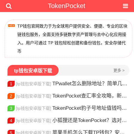
TokenPocket
TP钱包官网致力于为全球用户提供安全、便捷、专业的区块
链钱包服务，全面支持多链数字资产管理与去中心化应用接
入。用户可通过 TP 钱包轻松创建和备份钱包，安全存储代
币
tp钱包安卓版下载
更多 >
TPwallet怎么删除地址？简单几步教你移除多余钱包
1
[tp钱包安卓版下载]
TokenPocket查汇率全攻略，新手一看就会
2
[tp钱包安卓版下载]
TokenPocket豹子号地址值钱吗？新手看完这篇就懂了
3
[tp钱包安卓版下载]
小狐狸还是TokenPocket？选对钱包很重要
4
[tp钱包安卓版下载]
苹果手机怎么下载TP钱包？安装教程来了
5
[tp钱包安卓版下载]