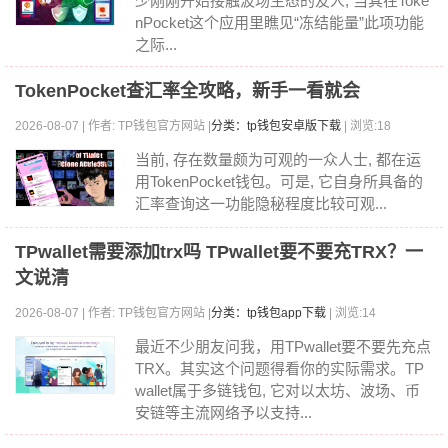
少刚刚开始接触波场生态的友人, 当其在Toke
nPocket这个应用里瞧见“冻结能量”此项功能
之际...
TokenPocket查汇率全攻略，新手一看就会
2026-08-07 | 作者: TP钱包官方网站 |
分类：tp钱包安卓版下载
| 浏览:18
当前, 存在数量颇为可观的一众人士, 都在运
用TokenPocket钱包。可是, 它自身所具备的
汇率查询这一功能隐秘程度比较可观...
TPwallet需要添加trx吗 TPwallet要不要充TRX？一
文说清
2026-08-07 | 作者: TP钱包官方网站 |
分类：tp钱包app下载
| 浏览:14
最近不少朋友问我，用TPwallet要不要先充点
TRX。其实这个问题得看你的实际需求。TP
wallet属于多链钱包, 它对以太坊、波场、币
安链等主流网络予以支持...