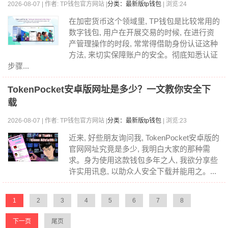
2026-08-07 | 作者: TP钱包官方网站 |
分类：最新版tp钱包
| 浏览:24
在加密货币这个领域里, TP钱包是比较常用的
数字钱包, 用户在开展交易的时候, 在进行资
产管理操作的时段, 常常得借助身份认证这种
方法, 来切实保障账户的安全。彻底知悉认证
步骤...
TokenPocket安卓版网址是多少？一文教你安全下
载
2026-08-07 | 作者: TP钱包官方网站 |
分类：最新版tp钱包
| 浏览:23
近来, 好些朋友询问我, TokenPocket安卓版的
官网网址究竟是多少, 我明白大家的那种需
求。身为使用这款钱包多年之人, 我欲分享些
许实用讯息, 以助众人安全下载并能用之。...
1
2
3
4
5
6
7
8
下一页
尾页