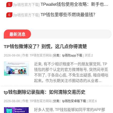
TPwallet钱包使用全攻略：新手也能快速上手掌握
5
[tp钱包官方下载]
TP钱包里哪些币燃烧最值钱？
6
[tp钱包官方下载]
最新消息
TP钱包微博没了？别慌，这几点你得清楚
2026-08-08 | 作者: TP钱包官方网站 |
分类：tp钱包app下载
| 浏览:2
近来, 有不少相识程度不一的朋友察觉到, TP
钱包的那个认定的官方微博账号, 突然间寻觅
不到了, 于各自心底, 不免生出疑惑, 暗自嘀咕
起来。作为长期关注币圈动态的从业者...
tp钱包删除记录指南：如何清除交易历史
2026-08-08 | 作者: TP钱包官方网站 |
分类：tp钱包安卓版下载
| 浏览:6
好多人觉得, TP钱包能够如同平常的APP那