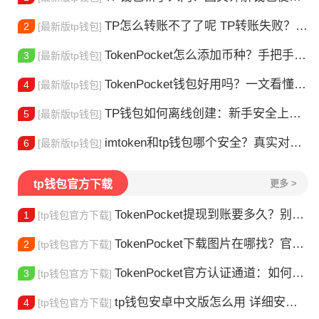
TP怎么转账不了了呢 TP转账失败？这5个原因最常见，一文解决你的转账焦虑
2
[最新版tp钱包]
TokenPocket怎么添加币种？手把手教你自定义代币
3
[最新版tp钱包]
TokenPocket钱包好用吗？一文看懂核心功能特点
4
[最新版tp钱包]
TP钱包如何离线创建：新手安全上链指南
5
[最新版tp钱包]
imtoken和tp钱包哪个安全？真实对比告诉你
6
[最新版tp钱包]
tp钱包官方下载
更多 >
TokenPocket提现到账要多久？别把钱包当银行，看完这篇就懂了
1
[tp钱包官方下载]
TokenPocket下载图片在哪找？官方渠道最靠谱
2
[tp钱包官方下载]
TokenPocket官方认证通道：如何找到真正的官方渠道
3
[tp钱包官方下载]
tp钱包安卓中文版怎么用 详细安装教程
4
[tp钱包官方下载]