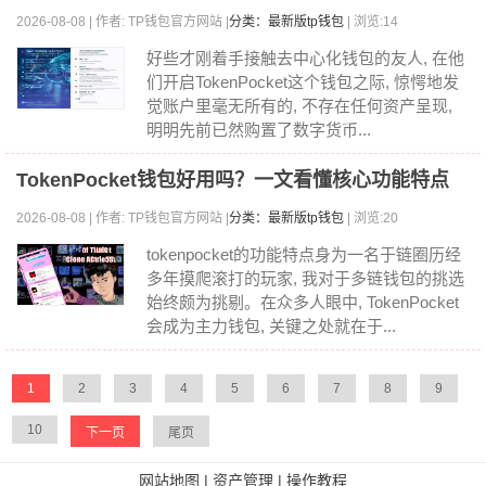
2026-08-08 | 作者: TP钱包官方网站 |
分类：最新版tp钱包
| 浏览:14
好些才刚着手接触去中心化钱包的友人, 在他
们开启TokenPocket这个钱包之际, 惊愕地发
觉账户里毫无所有的, 不存在任何资产呈现,
明明先前已然购置了数字货币...
TokenPocket钱包好用吗？一文看懂核心功能特点
2026-08-08 | 作者: TP钱包官方网站 |
分类：最新版tp钱包
| 浏览:20
tokenpocket的功能特点身为一名于链圈历经
多年摸爬滚打的玩家, 我对于多链钱包的挑选
始终颇为挑剔。在众多人眼中, TokenPocket
会成为主力钱包, 关键之处就在于...
1
2
3
4
5
6
7
8
9
10
下一页
尾页
网站地图
|
资产管理
|
操作教程