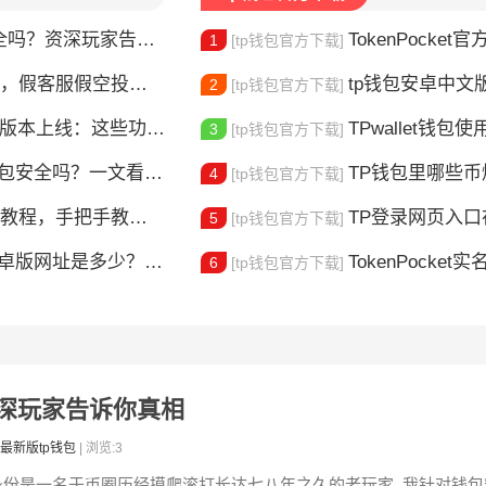
？资深玩家告诉你真相
TokenPocket官方认证
1
[tp钱包官方下载]
，假客服假空投全曝光
tp钱包安卓中文版怎
2
[tp钱包官方下载]
本上线：这些功能升级值得体验
TPwallet钱包使用全攻
3
[tp钱包官方下载]
钱包安全吗？一文看懂真实风险
TP钱包里哪些
4
[tp钱包官方下载]
，手把手教你完成身份验证
TP登录网页入口在哪 
5
[tp钱包官方下载]
版网址是多少？一文教你安全下载
TokenPocket实
6
[tp钱包官方下载]
资深玩家告诉你真相
最新版tp钱包
| 浏览:3
身份是一名于币圈历经摸爬滚打长达七八年之久的老玩家, 我针对钱包安