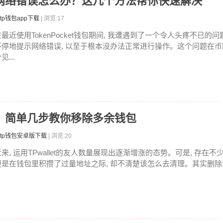
直提示网络错误怎么办？这几个方法帮你快速解决
tp钱包app下载
| 浏览:17
在最近使用TokenPocket钱包期间, 我遭遇到了一个令人头疼不已的问
不停地提示网络错误, 以至于根本没办法正常进行操作。这个问题在
见...
地址？简单几步教你移除多余钱包
tp钱包安卓版下载
| 浏览:20
近来, 运用TPwallet的友人数量展现出逐渐增涨的态势。可是, 存在不
便是在钱包里积攒了过量地址之际, 却不清楚该怎么去清理。其实删除地