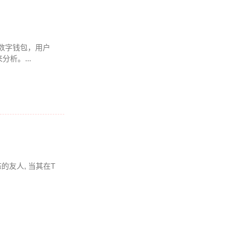
多链数字钱包，用户
析。...
友人, 当其在T