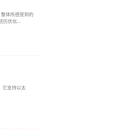
 , 整体所感受到的
历优化...
爱。它支持以太