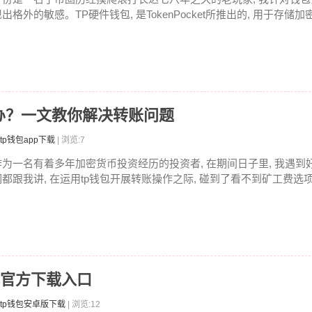
出格外的敏感。TP硬件钱包, 是TokenPocket所推出的, 用于存储加密
办？一文教你解决转账问题
tp钱包app下载
| 浏览:7
作为一名有着多年加密货币投资经历的投资者, 在期间日子里, 我遇到好
们都跟我讲, 在运用tp钱包开展转账操作之际, 碰到了看不到矿工费选项
找官方下载入口
tp钱包安卓版下载
| 浏览:12