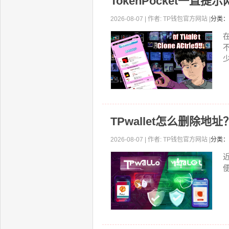
TokenPocket一
2026-08-07 | 作者: TP钱包官方网站 |
分类：
少
TPwallet怎么删除
2026-08-07 | 作者: TP钱包官方网站 |
分类：