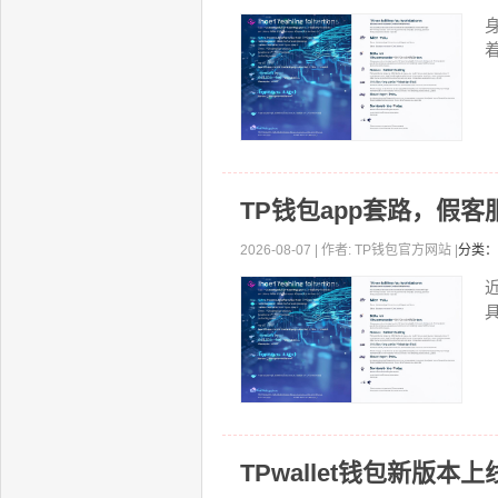
着
TP钱包app套路，假
2026-08-07 | 作者: TP钱包官方网站 |
分类：
TPwallet钱包新版