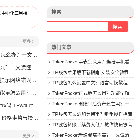
搜索
去中心化应用接
更多 >
热门文章
？一文教你解决转账问题
TokenPocket手表怎么用？连接手机看
一文读懂这款热门多链钱包
行情教程
TP钱包苹果版下载指南 安装安全教程
怎么办？这几个方法帮你快速解决
TP钱包怎么设置中文？语言切换教程
么用？TRX冻结获取能量详解
TokenPocket正式版怎么用？功能全解
析与安全使用指南
TokenPocket删账号后资产还在吗？一
allet要不要充TRX？一文说清
文讲清楚
TP钱包怎么添加莱特币？新手操作指南
格走势与操作建议
TP钱包转账手续费太低？教你快速提高
Gas费
TokenPocket手续费高不高？一文说清
更多 >