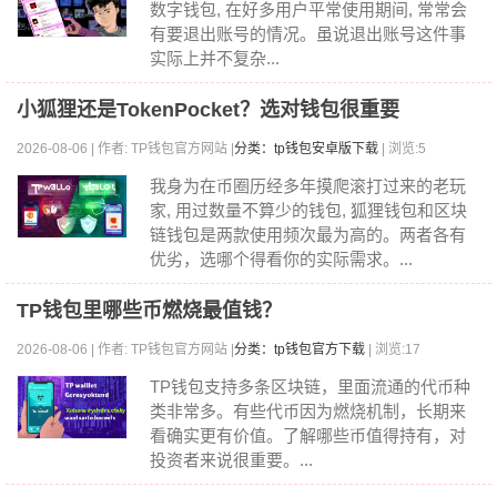
数字钱包, 在好多用户平常使用期间, 常常会
有要退出账号的情况。虽说退出账号这件事
实际上并不复杂...
小狐狸还是TokenPocket？选对钱包很重要
2026-08-06 | 作者: TP钱包官方网站 |
分类：tp钱包安卓版下载
| 浏览:5
我身为在币圈历经多年摸爬滚打过来的老玩
家, 用过数量不算少的钱包, 狐狸钱包和区块
链钱包是两款使用频次最为高的。两者各有
优劣，选哪个得看你的实际需求。...
TP钱包里哪些币燃烧最值钱？
2026-08-06 | 作者: TP钱包官方网站 |
分类：tp钱包官方下载
| 浏览:17
TP钱包支持多条区块链，里面流通的代币种
类非常多。有些代币因为燃烧机制，长期来
看确实更有价值。了解哪些币值得持有，对
投资者来说很重要。...