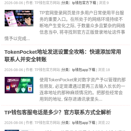
2026-08-06 | 作者: TP钱包官方网站 |
分类：tp钱包官方下载
| 浏览:9
TP官网登录网页是许多用户日常使用平台服
务的重要入口。在所处于的网络环境持续不
断地产生变化之际, 于数量众多且繁杂的网络
信息当中, 将寻找到官方正版登录地址这件事
情予以完成...
TokenPocket地址发送设置全攻略：快速添加常用
联系人并安全转账
2026-08-06 | 作者: TP钱包官方网站 |
分类：tp钱包app下载
| 浏览:18
使用TokenPocket来对数字资产予以管理的那
些朋友, 必定是遭遇过要再三去输入长长的一
连串地址的那种麻烦情况的。把那些经常会
用到的地址, 保存进通讯录里头...
TP钱包客服电话是多少？官方联系方式全解析
2026-08-06 | 作者: TP钱包官方网站 |
分类：tp钱包app下载
| 浏览:22