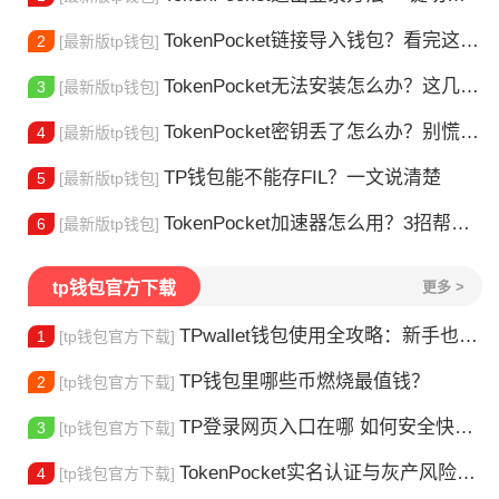
TokenPocket链接导入钱包？看完这篇就懂了
2
[最新版tp钱包]
TokenPocket无法安装怎么办？这几个方法帮你解决
3
[最新版tp钱包]
TokenPocket密钥丢了怎么办？别慌，这样做还能找回
4
[最新版tp钱包]
TP钱包能不能存FIL？一文说清楚
5
[最新版tp钱包]
TokenPocket加速器怎么用？3招帮你快速解决交易卡顿问题
6
[最新版tp钱包]
tp钱包官方下载
更多 >
TPwallet钱包使用全攻略：新手也能快速上手掌握
1
[tp钱包官方下载]
TP钱包里哪些币燃烧最值钱？
2
[tp钱包官方下载]
TP登录网页入口在哪 如何安全快速登陆平台
3
[tp钱包官方下载]
TokenPocket实名认证与灰产风险全解析
4
[tp钱包官方下载]