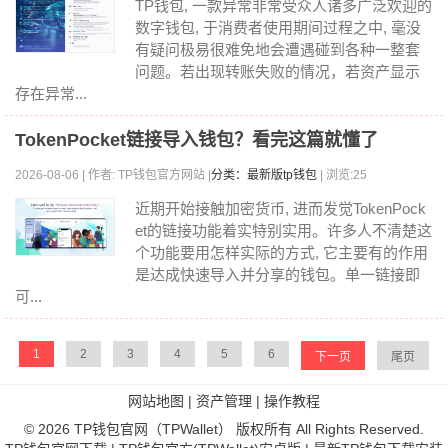
TP钱包, 一款异常非常受众人诸多广泛欢迎的
数字钱包, 于消费者使用期间过程之中, 毫没
有疑问极易很难免地会遭遇碰到各种一整套
问题。若出现转账失败的情况，若资产显示
存在异常...
TokenPocket链接导入钱包？看完这篇就懂了
2026-08-06 | 作者: TP钱包官方网站 |
分类：最新版tp钱包
| 浏览:25
近期开始接触加密货币, 进而发觉TokenPock
et的链接功能着实特别实用。许多人不清楚这
个功能要用怎样实际的方式, 它主要有的作用
是达成快速导入并分享的钱包。单一链接即
可...
1
2
3
4
5
6
下一页
尾页
网站地图
|
资产管理
|
操作教程
© 2026 TP钱包官网（TPWallet） 版权所有 All Rights Reserved.