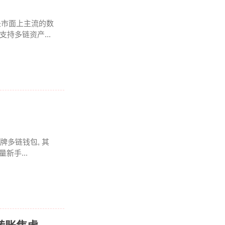
是市面上主流的数
持多链资产...
牌多链钱包, 其
新手...