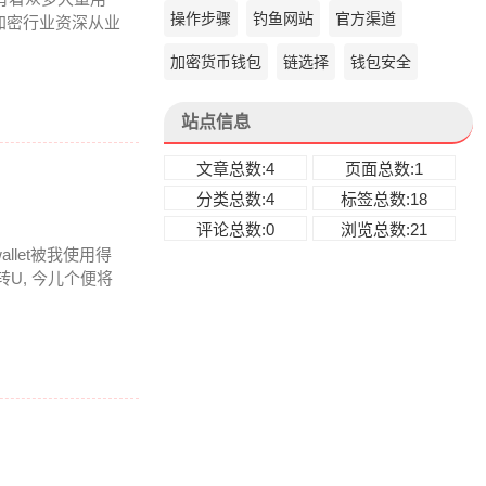
操作步骤
钓鱼网站
官方渠道
加密行业资深从业
加密货币钱包
链选择
钱包安全
站点信息
文章总数:4
页面总数:1
分类总数:4
标签总数:18
评论总数:0
浏览总数:21
llet被我使用得
U, 今儿个便将