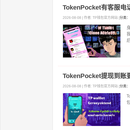
TokenPocket有客
2026-08-08 | 作者: TP钱包官方网站 |
分类：
后
TokenPocket提
2026-08-08 | 作者: TP钱包官方网站 |
分类：
T