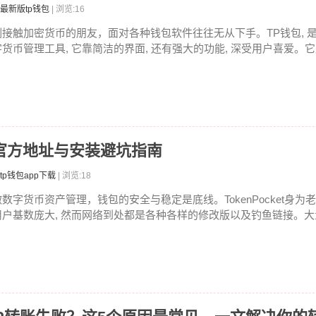
最新版tp钱包
| 浏览:16
刚接触加密货币的朋友，面对各种钱包软件往往无从下手。TP钱包, 
字货币管理工具, 它靠简洁的界面, 还有强大的功能, 深受用户喜爱。它支
载：官方地址与安装避坑指南
tp钱包app下载
| 浏览:18
做数字货币资产管理，钱包的安全与稳定是底线。TokenPocket身为老
用户基数庞大, 然而网络到处都是各种各样的修改版以及钓鱼链接。大量