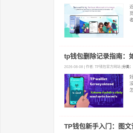
者
tp钱包删除记录指南：
2026-08-08 | 作者: TP钱包官方网站 |
分类：
怎
TP钱包新手入门：图