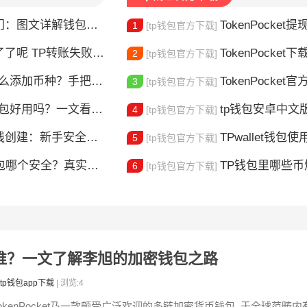
图文详解钱包使用方法
TokenPocket提现到账要多久
1
[tp钱包官方下载]
？这5个原因最常见，一文解决你的转账焦虑
TokenPocket下载图
2
[tp钱包官方下载]
添加币种？手把手教你自定义代币
TokenPocket官方认证
3
[tp钱包官方下载]
包好用吗？一文看懂核心功能特点
tp钱包安卓中文版怎
4
[tp钱包官方下载]
建：新手安全上链指南
TPwallet钱包使用全攻
5
[tp钱包官方下载]
包哪个安全？真实对比告诉你
TP钱包里哪些
6
[tp钱包官方下载]
始人是谁？一文了解李旭的加密钱包之路
tp钱包app下载
| 浏览:4
TokenPocket乃一款颇受广泛欢迎的多链加密货币钱包, 于全球范畴