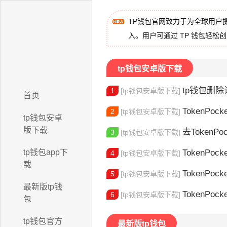
TP钱包官网致力于为全球用户
入。用户可通过 TP 钱包轻松
tp钱包安卓版下载
tp钱包删除记
1
[tp钱包安卓版下载]
首页
TokenPocke
2
[tp钱包安卓版下载]
tp钱包安卓
版下载
去TokenPocke
3
[tp钱包安卓版下载]
tp钱包app下
TokenPock
4
[tp钱包安卓版下载]
载
TokenPocke
5
[tp钱包安卓版下载]
最新版tp钱
TokenPock
6
[tp钱包安卓版下载]
包
tp钱包官方
最新版tp钱包