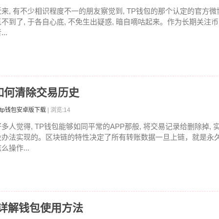
近来, 有不少相识程度不一的朋友察觉到, TP钱包的那个认定的官方微
觅不到了, 于各自心底, 不免生出疑惑, 暗自嘀咕起来。作为长期关注
...
如何清除交易历史
tp钱包安卓版下载
| 浏览:14
好多人觉得, TP钱包能够如同平常的APP那般, 将交易记录给删除掉, 
没办法实现的。区块链的特性决定了所有转账数据一旦上链，就是永
么操作...
文详解钱包使用方法