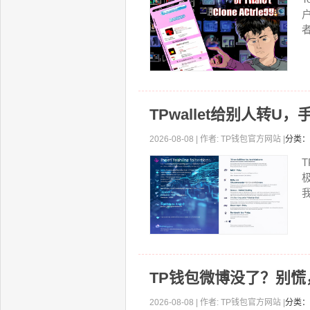
者
TPwallet给别人转
2026-08-08 | 作者: TP钱包官方网站 |
分类：
T
我
TP钱包微博没了？别
2026-08-08 | 作者: TP钱包官方网站 |
分类：