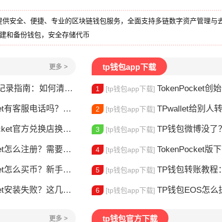
提供安全、便捷、专业的区块链钱包服务，全面支持多链数字资产管理与
创建和备份钱包，安全存储代币
更多 >
tp钱包app下载
录指南：如何清除交易历史
TokenPocket创始人是谁
1
[tp钱包app下载]
t有客服电话吗？官方联系方式详解
TPwallet给别人转U
2
[tp钱包app下载]
t官方兑换店换币，这几个坑别再踩了
TP钱包微博没了？别慌
3
[tp钱包app下载]
et怎么注册？需要实名认证吗？
TokenPocket版下载
4
[tp钱包app下载]
t怎么买币？新手交易全流程详解
TP钱包转账教程：如何把
5
[tp钱包app下载]
et安装失败？这几点最常见
TP钱包EOS怎么提币？
6
[tp钱包app下载]
更多 >
tp钱包官方下载