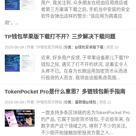
用户, 我关注到, 众多朋友在经由应用商店或
者第三方渠道下载之后, 手机当中安装的安全
软件会弹出这样的警示: “该应用为病毒应
用”。...
TP钱包苹果版下载打不开？三步解决下载问题
2026-08-09 | 作者: TP钱包官方网站 |
分类：tp钱包安卓版下载
| 浏览:10
近来, 好多用户反馈, 于苹果设备那儿下载TP
钱包之际, 遇见了打不开的状况, 这着实令人
头疼不已。在身为长期运用加密货币从而进
行投资的人而言, 我领会这般焦虑氛围...
TokenPocket Pro是什么意思？多链钱包新手指南
2026-08-09 | 作者: TP钱包官方网站 |
分类：最新版tp钱包
| 浏览:12
一款支持多条区块链的名为TokenPocket Pro
的产品, 它属于加密货币钱包, 于近些年来, 在
数字资产这个领域之内, 得到了不少的关注。
不少刚开始接触加密投资方面之人...