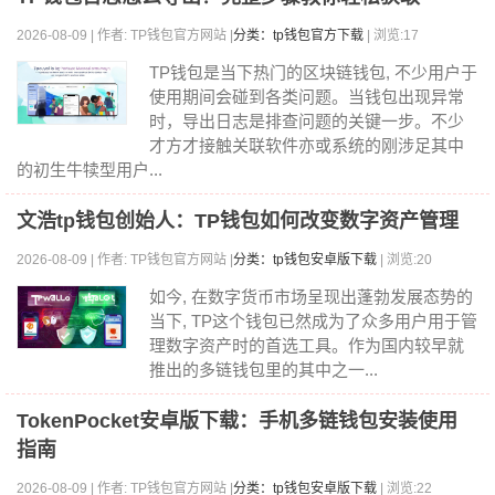
2026-08-09 | 作者: TP钱包官方网站 |
分类：tp钱包官方下载
| 浏览:17
TP钱包是当下热门的区块链钱包, 不少用户于
使用期间会碰到各类问题。当钱包出现异常
时，导出日志是排查问题的关键一步。不少
才方才接触关联软件亦或系统的刚涉足其中
的初生牛犊型用户...
文浩tp钱包创始人：TP钱包如何改变数字资产管理
2026-08-09 | 作者: TP钱包官方网站 |
分类：tp钱包安卓版下载
| 浏览:20
如今, 在数字货币市场呈现出蓬勃发展态势的
当下, TP这个钱包已然成为了众多用户用于管
理数字资产时的首选工具。作为国内较早就
推出的多链钱包里的其中之一...
TokenPocket安卓版下载：手机多链钱包安装使用
指南
2026-08-09 | 作者: TP钱包官方网站 |
分类：tp钱包安卓版下载
| 浏览:22