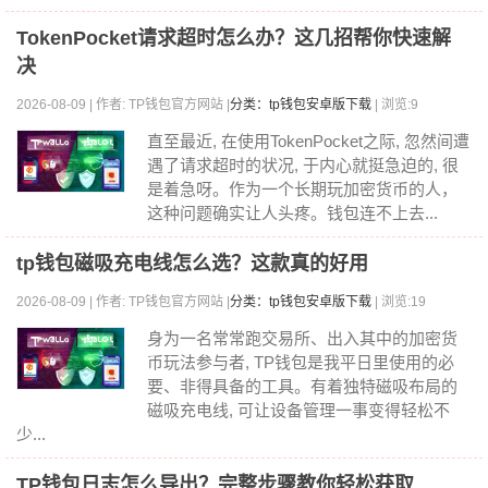
TokenPocket请求超时怎么办？这几招帮你快速解
决
2026-08-09 | 作者: TP钱包官方网站 |
分类：tp钱包安卓版下载
| 浏览:9
直至最近, 在使用TokenPocket之际, 忽然间遭
遇了请求超时的状况, 于内心就挺急迫的, 很
是着急呀。作为一个长期玩加密货币的人，
这种问题确实让人头疼。钱包连不上去...
tp钱包磁吸充电线怎么选？这款真的好用
2026-08-09 | 作者: TP钱包官方网站 |
分类：tp钱包安卓版下载
| 浏览:19
身为一名常常跑交易所、出入其中的加密货
币玩法参与者, TP钱包是我平日里使用的必
要、非得具备的工具。有着独特磁吸布局的
磁吸充电线, 可让设备管理一事变得轻松不
少...
TP钱包日志怎么导出？完整步骤教你轻松获取