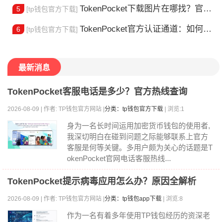
TokenPocket下载图片在哪找？官方渠道最靠谱
5
[tp钱包官方下载]
TokenPocket官方认证通道：如何找到真正的官方渠道
6
[tp钱包官方下载]
最新消息
TokenPocket客服电话是多少？官方热线查询
2026-08-09 | 作者: TP钱包官方网站 |
分类：tp钱包官方下载
| 浏览:1
身为一名长时间运用加密货币钱包的使用者,
我深切明白在碰到问题之际能够联系上官方
客服是何等关键。多用户颇为关心的话题是T
okenPocket官网电话客服热线...
TokenPocket提示病毒应用怎么办？原因全解析
2026-08-09 | 作者: TP钱包官方网站 |
分类：tp钱包app下载
| 浏览:8
作为一名有着多年使用TP钱包经历的资深老