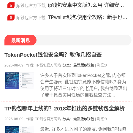
tp钱包安卓中文版怎么用 详细安装教程
5
[tp钱包官方下载]
TPwallet钱包使用全攻略：新手也能快速上手掌握
6
[tp钱包官方下载]
最新消息
TokenPocket钱包安全吗？教你几招自查
2026-08-09 | 作者: TP钱包官方网站 |
分类：最新版tp钱包
| 浏览:0
许多人于首次碰到TokenPocket之际, 内心都
会产生疑虑: 此钱包究竟能不能信赖呢? 身为
使用了将近三年时长的老用户, 我归纳整理出
了若干具备实用性质的自我检查方法...
TP钱包哪年上线的？2018年推出的多链钱包全解析
2026-08-09 | 作者: TP钱包官方网站 |
分类：最新版tp钱包
| 浏览:9
最近, 好多才进入圈子的朋友, 询问我TP钱包