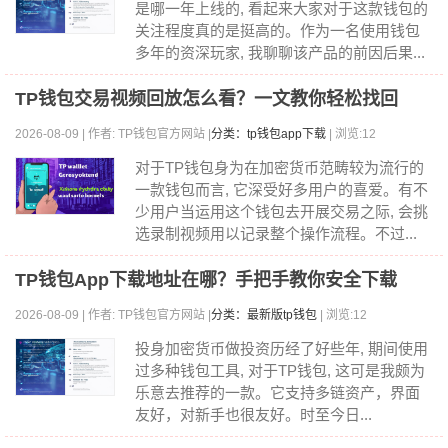
是哪一年上线的, 看起来大家对于这款钱包的
关注程度真的是挺高的。作为一名使用钱包
多年的资深玩家, 我聊聊该产品的前因后果...
TP钱包交易视频回放怎么看？一文教你轻松找回
2026-08-09 | 作者: TP钱包官方网站 |
分类：tp钱包app下载
| 浏览:12
对于TP钱包身为在加密货币范畴较为流行的
一款钱包而言, 它深受好多用户的喜爱。有不
少用户当运用这个钱包去开展交易之际, 会挑
选录制视频用以记录整个操作流程。不过...
TP钱包App下载地址在哪？手把手教你安全下载
2026-08-09 | 作者: TP钱包官方网站 |
分类：最新版tp钱包
| 浏览:12
投身加密货币做投资历经了好些年, 期间使用
过多种钱包工具, 对于TP钱包, 这可是我颇为
乐意去推荐的一款。它支持多链资产，界面
友好，对新手也很友好。时至今日...