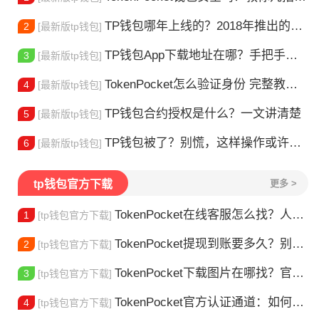
TP钱包哪年上线的？2018年推出的多链钱包全解析
2
[最新版tp钱包]
TP钱包App下载地址在哪？手把手教你安全下载
3
[最新版tp钱包]
TokenPocket怎么验证身份 完整教程分享 手把手教你完成KYC认证流程
4
[最新版tp钱包]
TP钱包合约授权是什么？一文讲清楚
5
[最新版tp钱包]
TP钱包被了？别慌，这样操作或许能找回
6
[最新版tp钱包]
tp钱包官方下载
更多 >
TokenPocket在线客服怎么找？人工客服快速接入攻略
1
[tp钱包官方下载]
TokenPocket提现到账要多久？别把钱包当银行，看完这篇就懂了
2
[tp钱包官方下载]
TokenPocket下载图片在哪找？官方渠道最靠谱
3
[tp钱包官方下载]
TokenPocket官方认证通道：如何找到真正的官方渠道
4
[tp钱包官方下载]