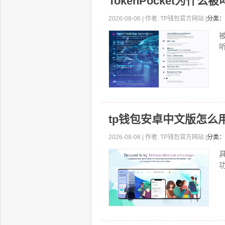
TokenPocket为什
2026-08-06 | 作者: TP钱包官方网站 |
分类：
被
tp钱包安卓中文版怎么
2026-08-06 | 作者: TP钱包官方网站 |
分类：