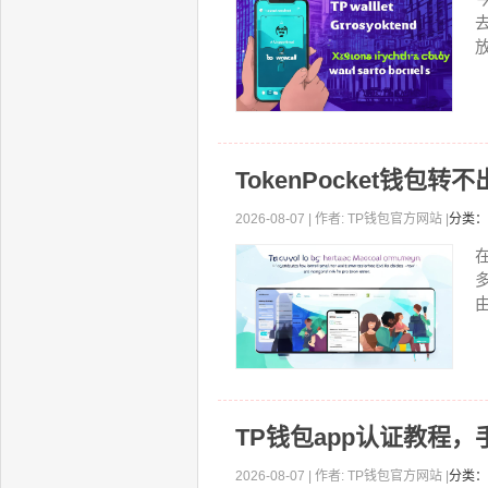
放
TokenPocket钱
2026-08-07 | 作者: TP钱包官方网站 |
分类：
由
TP钱包app认证教程
2026-08-07 | 作者: TP钱包官方网站 |
分类：