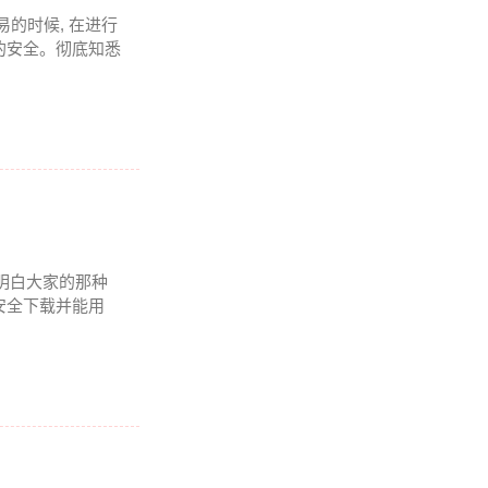
易的时候, 在进行
的安全。彻底知悉
 我明白大家的那种
安全下载并能用