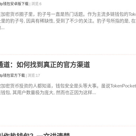
tp钱包安卓版下载
| 浏览:6
在加密货币圈子里，豹子号一直是热门话题。作为主流多链钱包的TokenPo
址里的豹子号, 因具有稀缺性, 受到了不少的关注。豹子号所指的是, 
...
方认证通道：如何找到真正的官方渠道
tp钱包官方下载
| 浏览:17
做加密货币投资的人都知道，钱包安全是头等大事。虽说TokenPocke
链钱包, 其用户数量极为庞大, 然而也正因为这样...