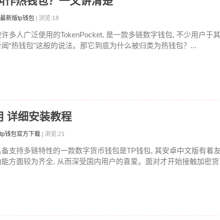
么被叫作热钱包？一文讲清楚
最新版tp钱包
| 浏览:18
许多人广泛使用的TokenPocket, 是一款多链数字钱包, 不少用户于
听闻“热钱包”这般的说法。那它到底为什么被归类为热钱包？...
用 详细安装教程
tp钱包官方下载
| 浏览:21
具备支持多链特性的一款数字货币钱包是TP钱包, 其安卓中文版有着友
功能方面较为齐全, 从而深受国内用户的喜爱。面对才开始接触加密货币