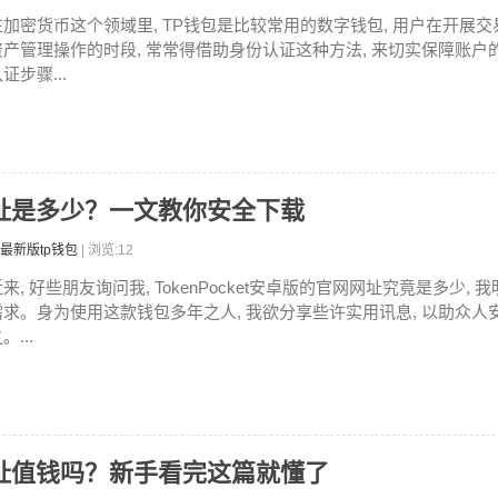
在加密货币这个领域里, TP钱包是比较常用的数字钱包, 用户在开展交
资产管理操作的时段, 常常得借助身份认证这种方法, 来切实保障账户
证步骤...
卓版网址是多少？一文教你安全下载
最新版tp钱包
| 浏览:12
来, 好些朋友询问我, TokenPocket安卓版的官网网址究竟是多少,
需求。身为使用这款钱包多年之人, 我欲分享些许实用讯息, 以助众人
。...
子号地址值钱吗？新手看完这篇就懂了