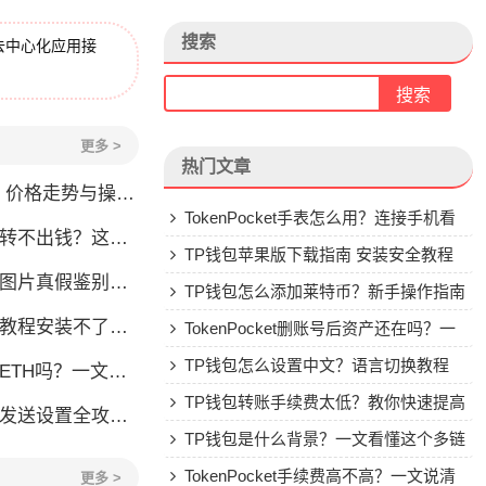
搜索
去中心化应用接
更多 >
热门文章
格走势与操作建议
TokenPocket手表怎么用？连接手机看
钱？这几种情况你可能遇到过
行情教程
TP钱包苹果版下载指南 安装安全教程
账图片真假鉴别全攻略
TP钱包怎么添加莱特币？新手操作指南
装不了怎么办？手把手教你解决
TokenPocket删账号后资产还在吗？一
文讲清楚
TP钱包怎么设置中文？语言切换教程
TH吗？一文说清购买方式
TP钱包转账手续费太低？教你快速提高
略：快速添加常用联系人并安全转账
Gas费
TP钱包是什么背景？一文看懂这个多链
钱包的来头
TokenPocket手续费高不高？一文说清
更多 >