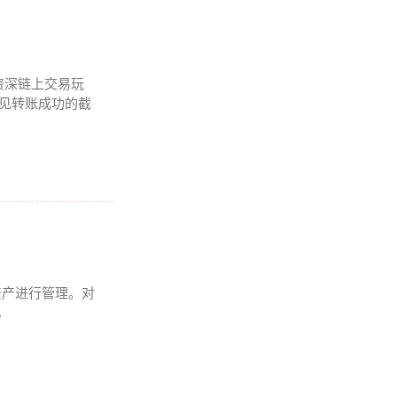
资深链上交易玩
瞅见转账成功的截
链资产进行管理。对
.