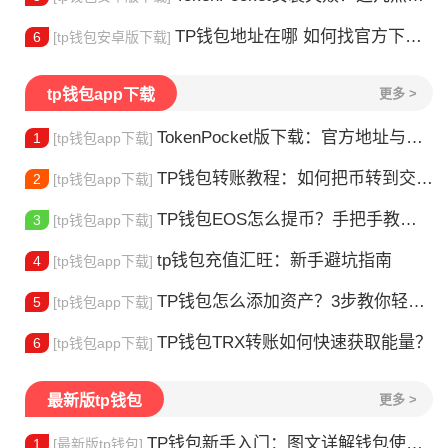
TP钱包地址在哪 如何找官方下载入口
6
[tp钱包安卓版下载]
tp钱包app下载
更多 >
TokenPocket版下载：官方地址与安装避坑指南
1
[tp钱包app下载]
TP钱包转账教程：如何把币转到交易所或地址
2
[tp钱包app下载]
TP钱包EOS怎么提币？手把手教你安全赎回
3
[tp钱包app下载]
tp钱包充值汇旺：新手避坑指南
4
[tp钱包app下载]
TP钱包怎么添加资产？3步教你轻松导入代币和NFT
5
[tp钱包app下载]
TP钱包TRX转账如何快速获取能量？
6
[tp钱包app下载]
最新版tp钱包
更多 >
TP钱包新手入门：图文详解钱包使用方法
1
[最新版tp钱包]