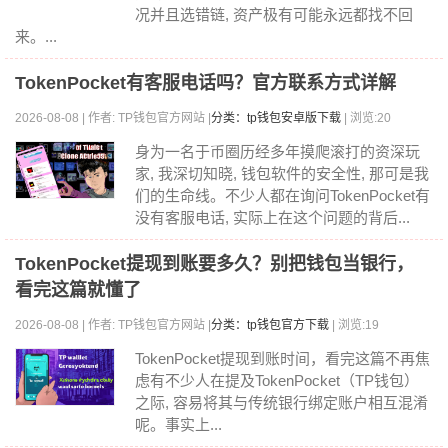
况并且选错链, 资产极有可能永远都找不回
来。...
TokenPocket有客服电话吗？官方联系方式详解
2026-08-08 | 作者: TP钱包官方网站 |
分类：tp钱包安卓版下载
| 浏览:20
身为一名于币圈历经多年摸爬滚打的资深玩
家, 我深切知晓, 钱包软件的安全性, 那可是我
们的生命线。不少人都在询问TokenPocket有
没有客服电话, 实际上在这个问题的背后...
TokenPocket提现到账要多久？别把钱包当银行，
看完这篇就懂了
2026-08-08 | 作者: TP钱包官方网站 |
分类：tp钱包官方下载
| 浏览:19
TokenPocket提现到账时间，看完这篇不再焦
虑有不少人在提及TokenPocket（TP钱包）
之际, 容易将其与传统银行绑定账户相互混淆
呢。事实上...