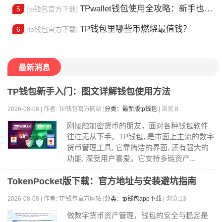
TPwallet钱包使用全攻略：新手也能快速上手掌握
5
[tp钱包官方下载]
TP钱包里哪些币燃烧最值钱？
6
[tp钱包官方下载]
最新消息
TP钱包新手入门：图文详解钱包使用方法
2026-08-08 | 作者: TP钱包官方网站 |
分类：最新版tp钱包
| 浏览:8
刚接触加密货币的朋友，面对各种钱包软件
往往无从下手。TP钱包, 是市面上主流的数字
货币管理工具, 它靠简洁的界面, 还有强大的
功能, 深受用户喜爱。它支持多链资产...
TokenPocket版下载：官方地址与安装避坑指南
2026-08-08 | 作者: TP钱包官方网站 |
分类：tp钱包app下载
| 浏览:13
做数字货币资产管理，钱包的安全与稳定是