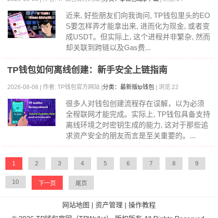
近来, 好些朋友们向我询问, TP钱包里头的EO
S要怎样弄才能拿出来, 进而化为现金, 或者变
成USDT。但实际上, 这个进程并非繁杂, 然而
却关联到跨链以及Gas费...
TP钱包如何离线创建：新手安全上链指南
2026-08-08 | 作者: TP钱包官方网站 |
分类：最新版tp钱包
| 浏览:22
很多人对钱包创建流程存在误解，以为必须
全程联网才能完成。实际上, TP钱包具备支持
离线环境之时密钥生成的能力, 这对于那些追
求资产安全的朋友而言是至关重要的。...
1
2
3
4
5
6
7
8
9
10
下一页
尾页
网站地图
|
资产管理
|
操作教程