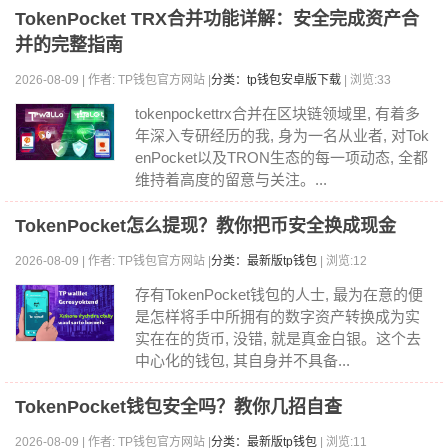
TokenPocket TRX合并功能详解：安全完成资产合
并的完整指南
2026-08-09 | 作者: TP钱包官方网站 |
分类：tp钱包安卓版下载
| 浏览:33
tokenpockettrx合并在区块链领域里, 有着多
年深入专研经历的我, 身为一名从业者, 对Tok
enPocket以及TRON生态的每一项动态, 全都
维持着高度的留意与关注。...
TokenPocket怎么提现？教你把币安全换成现金
2026-08-09 | 作者: TP钱包官方网站 |
分类：最新版tp钱包
| 浏览:12
存有TokenPocket钱包的人士, 最为在意的便
是怎样将手中所拥有的数字资产转换成为实
实在在的货币, 没错, 就是真金白银。这个去
中心化的钱包, 其自身并不具备...
TokenPocket钱包安全吗？教你几招自查
2026-08-09 | 作者: TP钱包官方网站 |
分类：最新版tp钱包
| 浏览:11