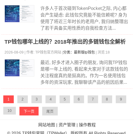
许多人于首次碰到TokenPocket之际, 内心都
会产生疑虑: 此钱包究竟能不能信赖呢? 身为
使用了将近三年时长的老用户, 我归纳整理出
了若干具备实用性质的自我检查方法...
TP钱包哪年上线的？2018年推出的多链钱包全解析
2026-08-09 | 作者: TP钱包官方网站 |
分类：最新版tp钱包
| 浏览:18
最近, 好多才进入圈子的朋友, 询问我TP钱包
是哪一年上线的, 看起来大家对于这款钱包的
关注程度真的是挺高的。作为一名使用钱包
多年的资深玩家, 我聊聊该产品的前因后果...
1
2
3
4
5
6
7
8
9
10
下一页
尾页
网站地图
|
资产管理
|
操作教程
© 2026 TP钱包官网（TPWallet） 版权所有 All Rights Reserved.