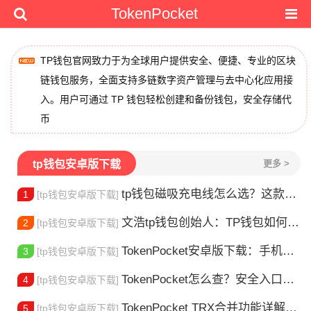
TokenPocket
TP钱包官网致力于为全球用户提供安全、便捷、专业的区块
链钱包服务，全面支持多链数字资产管理与去中心化应用接
入。用户可通过 TP 钱包轻松创建和备份钱包，安全存储代
币
tp钱包安卓版下载
更多 >
tp钱包磁吸充电线怎么选？这款真的好用
1
[tp钱包安卓版下载]
文浩tp钱包创始人：TP钱包如何改变数字资产管理
2
[tp钱包安卓版下载]
TokenPocket安卓版下载：手机多链钱包安装使用指南
3
[tp钱包安卓版下载]
TokenPocket怎么查？安全入口查询指南
4
[tp钱包安卓版下载]
TokenPocket TRX合并功能详解：安全完成资产合并的完整指南
5
[tp钱包安卓版下载]