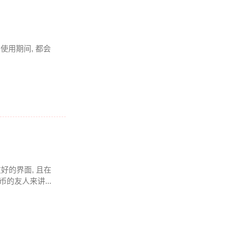
其使用期间, 都会
好的界面, 且在
的友人来讲...