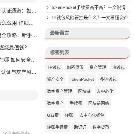
钱包的来头
TokenPocket手续费高不高？一文说清
通道：如何找到真正的官方渠道
楚
TP钱包风险管控是什么？一文看懂资产
么用 详细安装教程
安全核心
最新留言
略：新手也能快速上手掌握
币燃烧最值钱？
标签列表
如何安全快速登陆平台
TP钱包
加密货币
资产管理
热钱包
名认证与灰产风险全解析
资产安全
TokenPocket
多链钱包
数字资产管理
区块链
去中心化
数字资产
手续费
区块链网络
Gas费
转账
去中心化钱包
转账手续费
助记词
数字货币
是, 它自身所具备