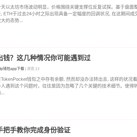
今天以太坊市场波动明显，价格围绕关键支撑位反复试探。基于盘面
去, ETH于过去24小时之际出现具备一定幅度的回调状况, 在这期间
大的态势...
包转不出钱？这几种情况你可能遇到过
tp钱包app下载
| 浏览:13
在TokenPocket钱包之中存有余额, 然而却没办法转出去, 这样的状
多人遇到这个问题时，往往是因为忽略了几个关键的技术细节。使得
...
，手把手教你完成身份验证