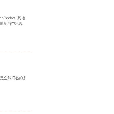
cket, 其地
在地址当中出现
t是全球闻名的多