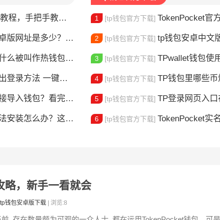
，手把手教你完成身份验证
TokenPocket官方认证
1
[tp钱包官方下载]
版网址是多少？一文教你安全下载
tp钱包安卓中文版怎
2
[tp钱包官方下载]
什么被叫作热钱包？一文讲清楚
TPwallet钱包使用全攻
3
[tp钱包官方下载]
登录方法 一键切换账号超简单
TP钱包里哪些
4
[tp钱包官方下载]
链接导入钱包？看完这篇就懂了
TP登录网页入口在哪 
5
[tp钱包官方下载]
安装怎么办？这几个方法帮你解决
TokenPocket实
6
[tp钱包官方下载]
率全攻略，新手一看就会
tp钱包安卓版下载
| 浏览:8
前, 存在数量颇为可观的一众人士, 都在运用TokenPocket钱包。可