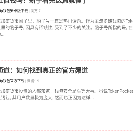
子号地址值钱吗？新手看完这篇就懂了
tp钱包安卓版下载
| 浏览:7
在加密货币圈子里，豹子号一直是热门话题。作为主流多链钱包的TokenPo
址里的豹子号, 因具有稀缺性, 受到了不少的关注。豹子号所指的是, 
...
方认证通道：如何找到真正的官方渠道
tp钱包官方下载
| 浏览:19
做加密货币投资的人都知道，钱包安全是头等大事。虽说TokenPocke
链钱包, 其用户数量极为庞大, 然而也正因为这样...