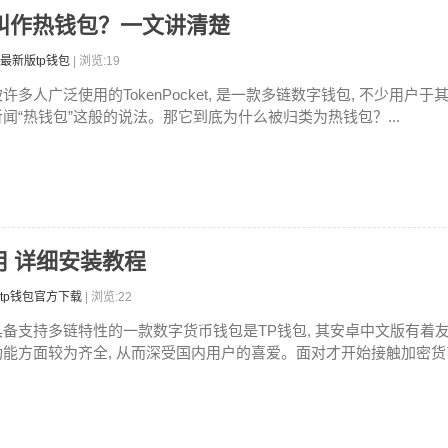
么被叫作热钱包？一文讲清楚
最新版tp钱包
| 浏览:19
许多人广泛使用的TokenPocket, 是一款多链数字钱包, 不少用户于
听闻“热钱包”这般的说法。那它到底为什么被归类为热钱包？...
用 详细安装教程
tp钱包官方下载
| 浏览:22
具备支持多链特性的一款数字货币钱包是TP钱包, 其安卓中文版有着友
功能方面较为齐全, 从而深受国内用户的喜爱。面对才开始接触加密货币