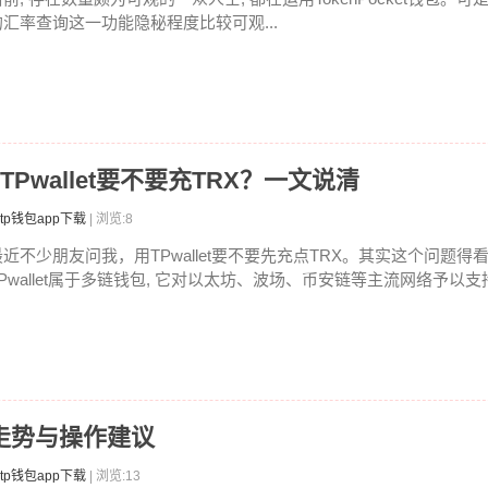
的汇率查询这一功能隐秘程度比较可观...
吗 TPwallet要不要充TRX？一文说清
tp钱包app下载
| 浏览:8
最近不少朋友问我，用TPwallet要不要先充点TRX。其实这个问题
TPwallet属于多链钱包, 它对以太坊、波场、币安链等主流网络予以支持.
走势与操作建议
tp钱包app下载
| 浏览:13