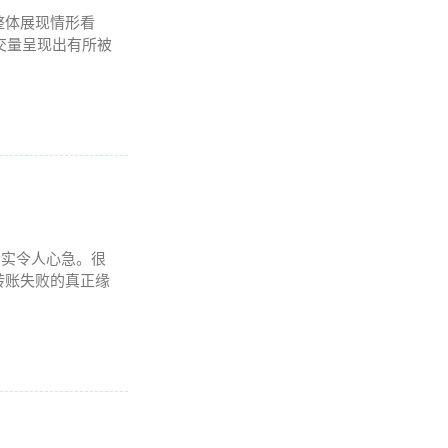
整体展现情形看
成交量呈现出有所被
况着实令人心急。很
转账失败的真正缘