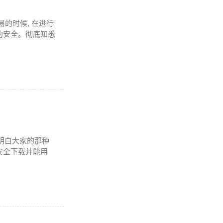
易的时候, 在进行
的安全。彻底知悉
 我明白大家的那种
安全下载并能用