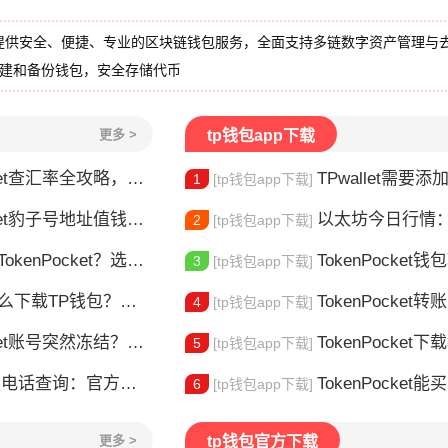
提供安全、便捷、专业的区块链钱包服务，全面支持多链数字资产管理与
创建和备份钱包，安全存储代币
更多 >
tp钱包app下载
et查汇率全攻略，新手一看就会
TPwallet需要添加trx吗 TPw
1
[tp钱包app下载]
豹子号地址值钱吗？新手看完这篇就懂了
以太坊今日行情：价
2
[tp钱包app下载]
nPocket？选对钱包很重要
TokenPocket钱包转不出
3
[tp钱包app下载]
TP钱包？安装教程来了
TokenPocket转
4
[tp钱包app下载]
t账号突然冻结？三步教你快速解冻
TokenPocket下载教程安
5
[tp钱包app下载]
官方联系方式大全，快速解决问题
TokenPocket能买E
6
[tp钱包app下载]
更多 >
tp钱包官方下载