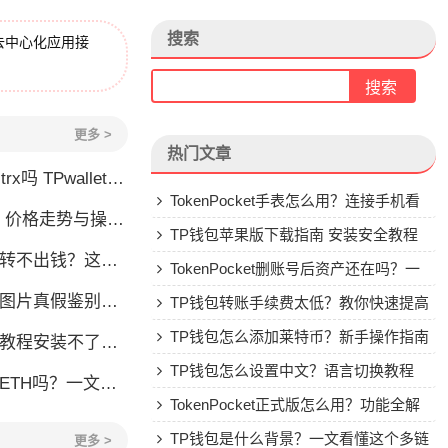
搜索
去中心化应用接
更多 >
热门文章
allet要不要充TRX？一文说清
TokenPocket手表怎么用？连接手机看
格走势与操作建议
行情教程
TP钱包苹果版下载指南 安装安全教程
钱？这几种情况你可能遇到过
TokenPocket删账号后资产还在吗？一
账图片真假鉴别全攻略
文讲清楚
TP钱包转账手续费太低？教你快速提高
Gas费
TP钱包怎么添加莱特币？新手操作指南
装不了怎么办？手把手教你解决
TP钱包怎么设置中文？语言切换教程
TH吗？一文说清购买方式
TokenPocket正式版怎么用？功能全解
析与安全使用指南
TP钱包是什么背景？一文看懂这个多链
更多 >