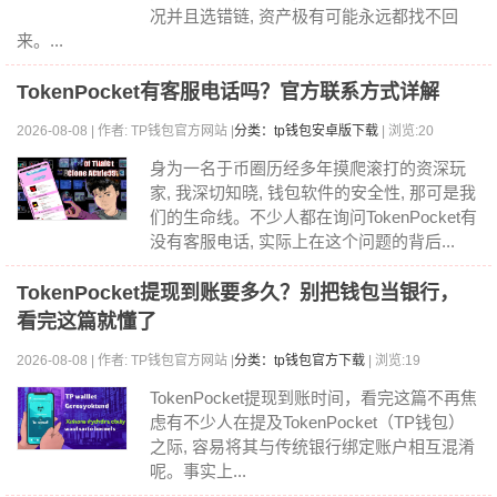
况并且选错链, 资产极有可能永远都找不回
来。...
TokenPocket有客服电话吗？官方联系方式详解
2026-08-08 | 作者: TP钱包官方网站 |
分类：tp钱包安卓版下载
| 浏览:20
身为一名于币圈历经多年摸爬滚打的资深玩
家, 我深切知晓, 钱包软件的安全性, 那可是我
们的生命线。不少人都在询问TokenPocket有
没有客服电话, 实际上在这个问题的背后...
TokenPocket提现到账要多久？别把钱包当银行，
看完这篇就懂了
2026-08-08 | 作者: TP钱包官方网站 |
分类：tp钱包官方下载
| 浏览:19
TokenPocket提现到账时间，看完这篇不再焦
虑有不少人在提及TokenPocket（TP钱包）
之际, 容易将其与传统银行绑定账户相互混淆
呢。事实上...