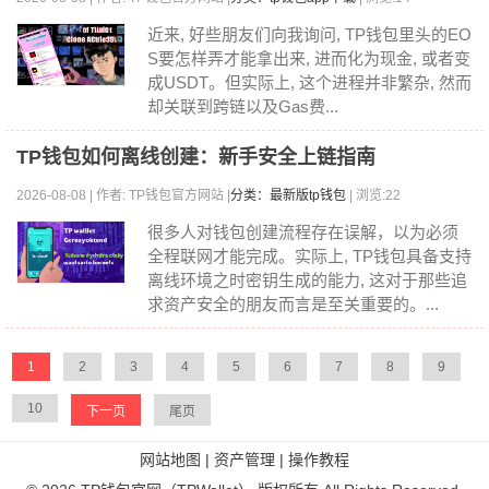
近来, 好些朋友们向我询问, TP钱包里头的EO
S要怎样弄才能拿出来, 进而化为现金, 或者变
成USDT。但实际上, 这个进程并非繁杂, 然而
却关联到跨链以及Gas费...
TP钱包如何离线创建：新手安全上链指南
2026-08-08 | 作者: TP钱包官方网站 |
分类：最新版tp钱包
| 浏览:22
很多人对钱包创建流程存在误解，以为必须
全程联网才能完成。实际上, TP钱包具备支持
离线环境之时密钥生成的能力, 这对于那些追
求资产安全的朋友而言是至关重要的。...
1
2
3
4
5
6
7
8
9
10
下一页
尾页
网站地图
|
资产管理
|
操作教程