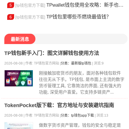
TPwallet钱包使用全攻略：新手也能快速上手掌握
5
[tp钱包官方下载]
TP钱包里哪些币燃烧最值钱？
6
[tp钱包官方下载]
最新消息
TP钱包新手入门：图文详解钱包使用方法
2026-08-08 | 作者: TP钱包官方网站 |
分类：最新版tp钱包
| 浏览:9
刚接触加密货币的朋友，面对各种钱包软件
往往无从下手。TP钱包, 是市面上主流的数字
货币管理工具, 它靠简洁的界面, 还有强大的
功能, 深受用户喜爱。它支持多链资产...
TokenPocket版下载：官方地址与安装避坑指南
2026-08-08 | 作者: TP钱包官方网站 |
分类：tp钱包app下载
| 浏览:13
做数字货币资产管理，钱包的安全与稳定是