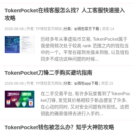
TokenPocket在线客服怎么找？人工客服快速接入
攻略
2026-08-08 | 作者: TP钱包官方网站 |
分类：tp钱包官方下载
| 浏览:14
历经多年从事虚拟币交易, TokenPocket属于
我使用频次处于较高 rank 范围之内的钱包当
中的一个。平常在碰到充值未到账, 以及钱包
同步不成功这种问题的时候...
TokenPocket刀锋二手购买避坑指南
2026-08-08 | 作者: TP钱包官方网站 |
分类：tp钱包app下载
| 浏览:15
在二手交易平台, 有许多玩家看到了TokenPoc
ket刀锋, 发觉其价格相较于新品便宜了许多,
在心动的同时, 又对安全问题有所担忧。这把
钥匙的确是值得去进行入手的...
TokenPocket钱包被怎么办？知乎大神防攻略