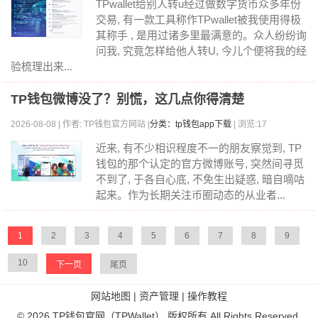
TPwallet给别人转u经过做数字货币众多年份
交易, 有一款工具称作TPwallet被我使用得极
其称手 , 是用过诸多里最满意的。众人纷纷询
问我, 究竟怎样给他人转U, 今儿个便将我的经
验梳理出来...
TP钱包微博没了？别慌，这几点你得清楚
2026-08-08 | 作者: TP钱包官方网站 |
分类：tp钱包app下载
| 浏览:17
近来, 有不少相识程度不一的朋友察觉到, TP
钱包的那个认定的官方微博账号, 突然间寻觅
不到了, 于各自心底, 不免生出疑惑, 暗自嘀咕
起来。作为长期关注币圈动态的从业者...
1
2
3
4
5
6
7
8
9
10
下一页
尾页
网站地图
|
资产管理
|
操作教程
© 2026 TP钱包官网（TPWallet） 版权所有 All Rights Reserved.