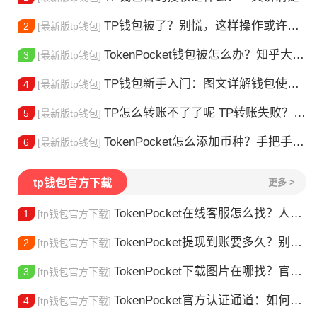
TP钱包被了？别慌，这样操作或许能找回
2
[最新版tp钱包]
TokenPocket钱包被怎么办？知乎大神防攻略
3
[最新版tp钱包]
TP钱包新手入门：图文详解钱包使用方法
4
[最新版tp钱包]
TP怎么转账不了了呢 TP转账失败？这5个原因最常见，一文解决你的转账焦虑
5
[最新版tp钱包]
TokenPocket怎么添加币种？手把手教你自定义代币
6
[最新版tp钱包]
tp钱包官方下载
更多 >
TokenPocket在线客服怎么找？人工客服快速接入攻略
1
[tp钱包官方下载]
TokenPocket提现到账要多久？别把钱包当银行，看完这篇就懂了
2
[tp钱包官方下载]
TokenPocket下载图片在哪找？官方渠道最靠谱
3
[tp钱包官方下载]
TokenPocket官方认证通道：如何找到真正的官方渠道
4
[tp钱包官方下载]