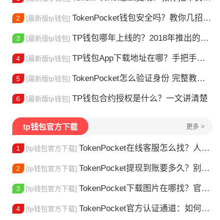
TokenPocket钱包安全吗？教你几招自查
2
[最新版tp钱包]
TP钱包哪年上线的？2018年推出的多链钱包全解析
3
[最新版tp钱包]
TP钱包App下载地址在哪？手把手教你安全下载
4
[最新版tp钱包]
TokenPocket怎么验证身份 完整教程分享 手把手教你完成KYC认证流程
5
[最新版tp钱包]
TP钱包合约授权是什么？一文讲清楚
6
[最新版tp钱包]
tp钱包官方下载
更多 >
TokenPocket在线客服怎么找？人工客服快速接入攻略
1
[tp钱包官方下载]
TokenPocket提现到账要多久？别把钱包当银行，看完这篇就懂了
2
[tp钱包官方下载]
TokenPocket下载图片在哪找？官方渠道最靠谱
3
[tp钱包官方下载]
TokenPocket官方认证通道：如何找到真正的官方渠道
4
[tp钱包官方下载]