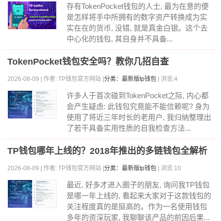
存有TokenPocket钱包的人士, 最为在意的便
是怎样将手中所拥有的数字资产转换成为实
实在在的货币, 没错, 就是真金白银。这个去
中心化的钱包, 其自身并不具备...
TokenPocket钱包安全吗？教你几招自查
2026-08-09 | 作者: TP钱包官方网站 |
分类：最新版tp钱包
| 浏览:4
许多人于首次碰到TokenPocket之际, 内心都
会产生疑虑: 此钱包究竟能不能信赖呢? 身为
使用了将近三年时长的老用户, 我归纳整理出
了若干具备实用性质的自我检查方法...
TP钱包哪年上线的？2018年推出的多链钱包全解析
2026-08-09 | 作者: TP钱包官方网站 |
分类：最新版tp钱包
| 浏览:10
最近, 好多才进入圈子的朋友, 询问我TP钱包
是哪一年上线的, 看起来大家对于这款钱包的
关注程度真的是挺高的。作为一名使用钱包
多年的资深玩家, 我聊聊该产品的前因后果...