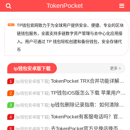
TokenPocket
TP钱包官网致力于为全球用户提供安全、便捷、专业的区块
链钱包服务，全面支持多链数字资产管理与去中心化应用接
入。用户可通过 TP 钱包轻松创建和备份钱包，安全存储代
币
tp钱包安卓版下载
更多 >
TokenPocket TRX合并功能详解：安全完成资产合并的完整指南
1
[tp钱包安卓版下载]
TP钱包iOS版怎么下载 苹果用户安装指南
2
[tp钱包安卓版下载]
tp钱包删除记录指南：如何清除交易历史
3
[tp钱包安卓版下载]
TokenPocket有客服电话吗？官方联系方式详解
4
[tp钱包安卓版下载]
去TokenPocket官方兑换店换币，这几个坑别再踩了
5
[tp钱包安卓版下载]