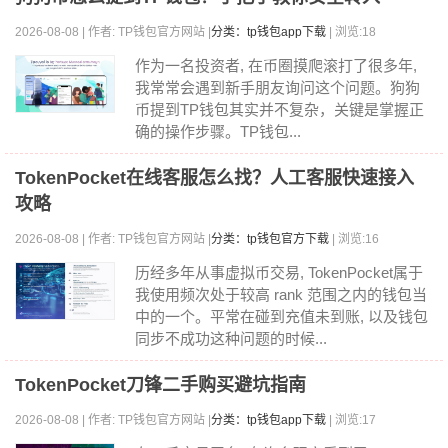
2026-08-08 | 作者: TP钱包官方网站 |
分类：tp钱包app下载
| 浏览:18
作为一名投资者, 在币圈摸爬滚打了很多年,
我常常会遇到新手朋友询问这个问题。狗狗
币提到TP钱包其实并不复杂，关键是掌握正
确的操作步骤。TP钱包...
TokenPocket在线客服怎么找？人工客服快速接入
攻略
2026-08-08 | 作者: TP钱包官方网站 |
分类：tp钱包官方下载
| 浏览:16
历经多年从事虚拟币交易, TokenPocket属于
我使用频次处于较高 rank 范围之内的钱包当
中的一个。平常在碰到充值未到账, 以及钱包
同步不成功这种问题的时候...
TokenPocket刀锋二手购买避坑指南
2026-08-08 | 作者: TP钱包官方网站 |
分类：tp钱包app下载
| 浏览:17