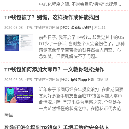
中心化程序之际, 不时会瞧见“授权”此提示...
TP钱包被了？别慌，这样操作或许能找回
2026-08-08 | 作者: TP钱包官方网站 |
分类：最新版tp钱包
| 浏览:11
前些日子, 我开启了TP钱包, 却发觉其中的US
DT少了一多半, 当时整个人完全愣住了。那种
感觉就像辛辛苦苦攒的钱突然被人掏空，心
急如焚。但慌乱解决不了问题...
TP钱包如何添加大零币？一文教你轻松操作
2026-08-08 | 作者: TP钱包官方网站 |
分类：tp钱包app下载
| 浏览:18
近年来于币圈历经多年摸爬滚打, 在此期间察
觉到好多新手朋友当面临TP钱包添加大零币
此情况之际, 呈现出极为困惑之态, 全然处在
一片茫然懵懂的状况之中。在隐私币代表范
畴里...
狗狗币怎么提到TP钱包？手把手教你安全转入