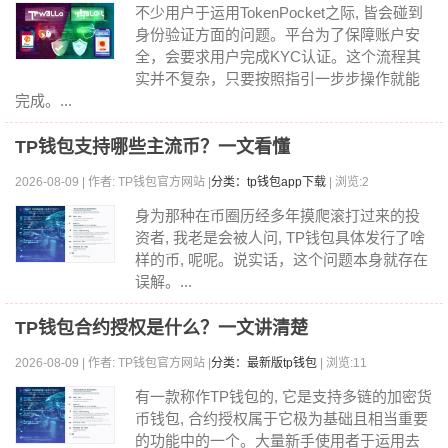
不少用户于运用TokenPocket之际, 皆会碰到
身份验证方面的问题。平台为了保障账户安
全，会要求用户完成KYC认证。这个流程其
实并不复杂，只要按照指引一步步操作就能
完成。...
TP钱包支持哪些主流币？一文看懂
2026-08-09 | 作者: TP钱包官方网站 |
分类：tp钱包app下载
| 浏览:2
身为那种在币圈历经多年摸爬滚打过来的投
资者, 我老是会被人问, TP钱包具体发行了啥
样的币, 呢呢。说实话，这个问题本身就存在
误解。...
TP钱包合约授权是什么？一文讲清楚
2026-08-09 | 作者: TP钱包官方网站 |
分类：最新版tp钱包
| 浏览:11
有一款称作TP钱包的, 它是支持多链的加密货
币钱包, 合约授权属于它极为基础且相当重要
的功能中的一个。大量新手使用者于运用去