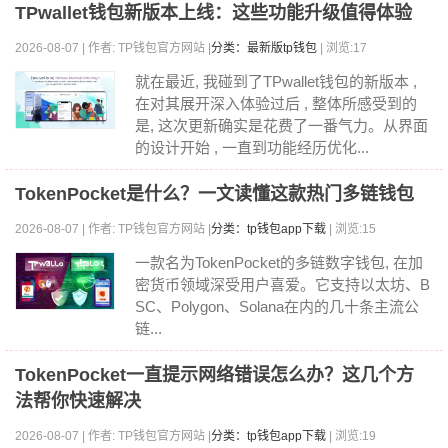
TPwallet钱包新版本上线：这些功能升级值得体验
2026-08-07 | 作者: TP钱包官方网站 |
分类：最新版tp钱包
| 浏览:17
就在最近, 我碰到了TPwallet钱包的新版本 ,
在对其展开深入体验过后 , 整体所感受到的
是, 这次更新确实是花费了一番气力。从界面
的设计开始 , 一直到功能经历优化...
TokenPocket是什么？一文读懂这款热门多链钱包
2026-08-07 | 作者: TP钱包官方网站 |
分类：tp钱包app下载
| 浏览:15
一款名为TokenPocket的多链数字钱包, 在加
密货币领域深受用户喜爱。它支持以太坊、B
SC、Polygon、Solana在内的几十条主流公
链...
TokenPocket一直提示网络错误怎么办？这几个方
法帮你快速解决
2026-08-07 | 作者: TP钱包官方网站 |
分类：tp钱包app下载
| 浏览:19