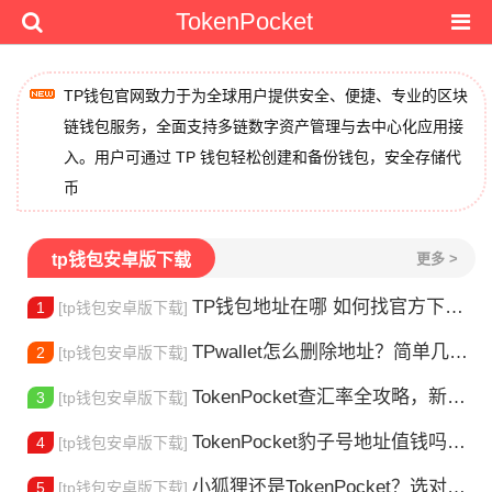
TokenPocket
TP钱包官网致力于为全球用户提供安全、便捷、专业的区块
链钱包服务，全面支持多链数字资产管理与去中心化应用接
入。用户可通过 TP 钱包轻松创建和备份钱包，安全存储代
币
tp钱包安卓版下载
更多 >
TP钱包地址在哪 如何找官方下载入口
1
[tp钱包安卓版下载]
TPwallet怎么删除地址？简单几步教你移除多余钱包
2
[tp钱包安卓版下载]
TokenPocket查汇率全攻略，新手一看就会
3
[tp钱包安卓版下载]
TokenPocket豹子号地址值钱吗？新手看完这篇就懂了
4
[tp钱包安卓版下载]
小狐狸还是TokenPocket？选对钱包很重要
5
[tp钱包安卓版下载]