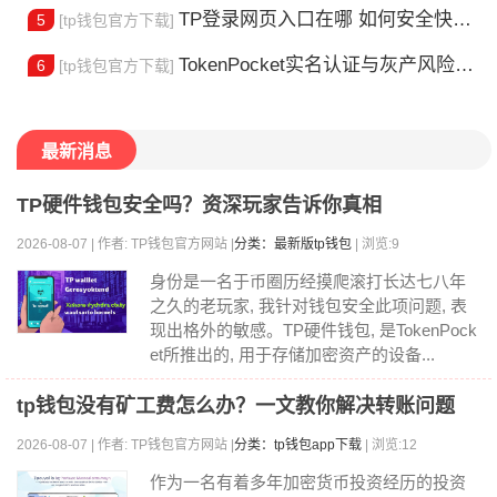
TP登录网页入口在哪 如何安全快速登陆平台
5
[tp钱包官方下载]
TokenPocket实名认证与灰产风险全解析
6
[tp钱包官方下载]
最新消息
TP硬件钱包安全吗？资深玩家告诉你真相
2026-08-07 | 作者: TP钱包官方网站 |
分类：最新版tp钱包
| 浏览:9
身份是一名于币圈历经摸爬滚打长达七八年
之久的老玩家, 我针对钱包安全此项问题, 表
现出格外的敏感。TP硬件钱包, 是TokenPock
et所推出的, 用于存储加密资产的设备...
tp钱包没有矿工费怎么办？一文教你解决转账问题
2026-08-07 | 作者: TP钱包官方网站 |
分类：tp钱包app下载
| 浏览:12
作为一名有着多年加密货币投资经历的投资