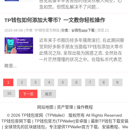
感觉就像辛辛苦苦攒的钱突然被人掏空，心
急如焚。但慌乱解决不了问题...
TP钱包如何添加大零币？一文教你轻松操作
2026-08-08 | 作者: TP钱包官方网站 |
分类：tp钱包app下载
| 浏览:21
近年来于币圈历经多年摸爬滚打, 在此期间察
觉到好多新手朋友当面临TP钱包添加大零币
此情况之际, 呈现出极为困惑之态, 全然处在
一片茫然懵懂的状况之中。在隐私币代表范
畴里...
1
2
3
4
5
6
7
8
9
10
下一页
尾页
网站地图
|
资产管理
|
操作教程
© 2026 TP钱包官网（TPWallet） 版权所有 All Rights Reserved.
TP钱包官网下载 | TP钱包官方(TPWallet)安卓版 | 最新TP钱包下载安装
| 全球领先的区块链钱包，专注提供TPWallet官方下载、安装教程、We