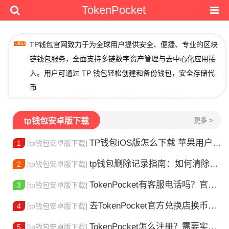
TokenPocket
TP钱包官网致力于为全球用户提供安全、便捷、专业的区块
链钱包服务，全面支持多链数字资产管理与去中心化应用接
入。用户可通过 TP 钱包轻松创建和备份钱包，安全存储代
币
tp钱包安卓版下载
更多 >
TP钱包iOS版怎么下载 苹果用户安装指南
1
[tp钱包安卓版下载]
tp钱包删除记录指南：如何清除交易历史
2
[tp钱包安卓版下载]
TokenPocket有客服电话吗？官方联系方式详解
3
[tp钱包安卓版下载]
去TokenPocket官方兑换店换币，这几个坑别再踩了
4
[tp钱包安卓版下载]
TokenPocket怎么注册？需要实名认证吗？
5
[tp钱包安卓版下载]