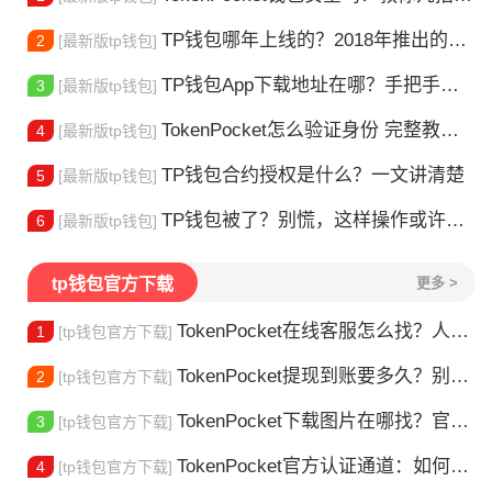
TP钱包哪年上线的？2018年推出的多链钱包全解析
2
[最新版tp钱包]
TP钱包App下载地址在哪？手把手教你安全下载
3
[最新版tp钱包]
TokenPocket怎么验证身份 完整教程分享 手把手教你完成KYC认证流程
4
[最新版tp钱包]
TP钱包合约授权是什么？一文讲清楚
5
[最新版tp钱包]
TP钱包被了？别慌，这样操作或许能找回
6
[最新版tp钱包]
tp钱包官方下载
更多 >
TokenPocket在线客服怎么找？人工客服快速接入攻略
1
[tp钱包官方下载]
TokenPocket提现到账要多久？别把钱包当银行，看完这篇就懂了
2
[tp钱包官方下载]
TokenPocket下载图片在哪找？官方渠道最靠谱
3
[tp钱包官方下载]
TokenPocket官方认证通道：如何找到真正的官方渠道
4
[tp钱包官方下载]