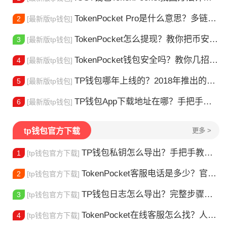
TokenPocket Pro是什么意思？多链钱包新手指南
2
[最新版tp钱包]
TokenPocket怎么提现？教你把币安全换成现金
3
[最新版tp钱包]
TokenPocket钱包安全吗？教你几招自查
4
[最新版tp钱包]
TP钱包哪年上线的？2018年推出的多链钱包全解析
5
[最新版tp钱包]
TP钱包App下载地址在哪？手把手教你安全下载
6
[最新版tp钱包]
tp钱包官方下载
更多 >
TP钱包私钥怎么导出？手把手教你安全备份助记词
1
[tp钱包官方下载]
TokenPocket客服电话是多少？官方热线查询
2
[tp钱包官方下载]
TP钱包日志怎么导出？完整步骤教你轻松获取
3
[tp钱包官方下载]
TokenPocket在线客服怎么找？人工客服快速接入攻略
4
[tp钱包官方下载]