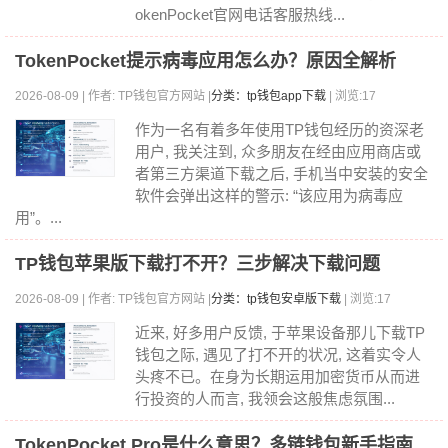
okenPocket官网电话客服热线...
TokenPocket提示病毒应用怎么办？原因全解析
2026-08-09 | 作者: TP钱包官方网站 |
分类：tp钱包app下载
| 浏览:17
作为一名有着多年使用TP钱包经历的资深老
用户, 我关注到, 众多朋友在经由应用商店或
者第三方渠道下载之后, 手机当中安装的安全
软件会弹出这样的警示: “该应用为病毒应
用”。...
TP钱包苹果版下载打不开？三步解决下载问题
2026-08-09 | 作者: TP钱包官方网站 |
分类：tp钱包安卓版下载
| 浏览:17
近来, 好多用户反馈, 于苹果设备那儿下载TP
钱包之际, 遇见了打不开的状况, 这着实令人
头疼不已。在身为长期运用加密货币从而进
行投资的人而言, 我领会这般焦虑氛围...
TokenPocket Pro是什么意思？多链钱包新手指南