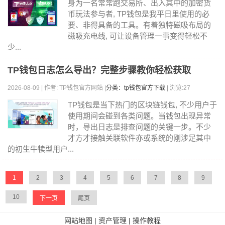
身为一名常常跑交易所、出入其中的加密货
币玩法参与者, TP钱包是我平日里使用的必
要、非得具备的工具。有着独特磁吸布局的
磁吸充电线, 可让设备管理一事变得轻松不
少...
TP钱包日志怎么导出？完整步骤教你轻松获取
2026-08-09 | 作者: TP钱包官方网站 |
分类：tp钱包官方下载
| 浏览:27
TP钱包是当下热门的区块链钱包, 不少用户于
使用期间会碰到各类问题。当钱包出现异常
时，导出日志是排查问题的关键一步。不少
才方才接触关联软件亦或系统的刚涉足其中
的初生牛犊型用户...
1
2
3
4
5
6
7
8
9
10
下一页
尾页
网站地图
|
资产管理
|
操作教程