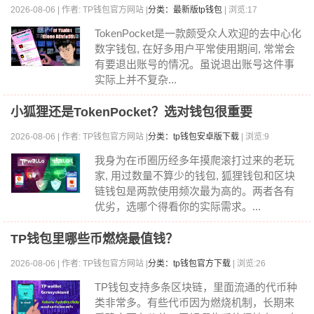
2026-08-06 | 作者: TP钱包官方网站 |
分类：最新版tp钱包
| 浏览:17
TokenPocket是一款颇受众人欢迎的去中心化
数字钱包, 在好多用户平常使用期间, 常常会
有要退出账号的情况。虽说退出账号这件事
实际上并不复杂...
小狐狸还是TokenPocket？选对钱包很重要
2026-08-06 | 作者: TP钱包官方网站 |
分类：tp钱包安卓版下载
| 浏览:9
我身为在币圈历经多年摸爬滚打过来的老玩
家, 用过数量不算少的钱包, 狐狸钱包和区块
链钱包是两款使用频次最为高的。两者各有
优劣，选哪个得看你的实际需求。...
TP钱包里哪些币燃烧最值钱？
2026-08-06 | 作者: TP钱包官方网站 |
分类：tp钱包官方下载
| 浏览:26
TP钱包支持多条区块链，里面流通的代币种
类非常多。有些代币因为燃烧机制，长期来