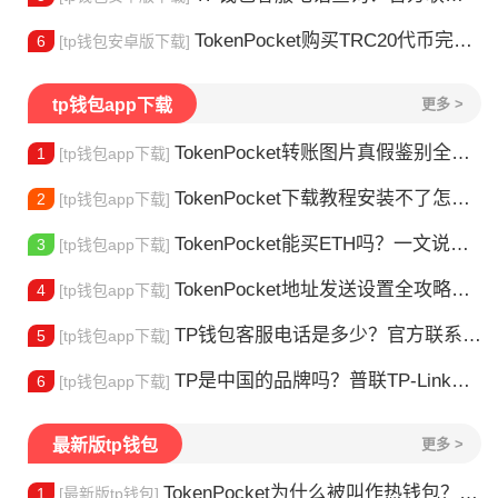
TokenPocket购买TRC20代币完整教程
6
[tp钱包安卓版下载]
tp钱包app下载
更多 >
TokenPocket转账图片真假鉴别全攻略
1
[tp钱包app下载]
TokenPocket下载教程安装不了怎么办？手把手教你解决
2
[tp钱包app下载]
TokenPocket能买ETH吗？一文说清购买方式
3
[tp钱包app下载]
TokenPocket地址发送设置全攻略：快速添加常用联系人并安全转账
4
[tp钱包app下载]
TP钱包客服电话是多少？官方联系方式全解析
5
[tp钱包app下载]
TP是中国的品牌吗？普联TP-Link公司背景介绍
6
[tp钱包app下载]
最新版tp钱包
更多 >
TokenPocket为什么被叫作热钱包？一文讲清楚
1
[最新版tp钱包]