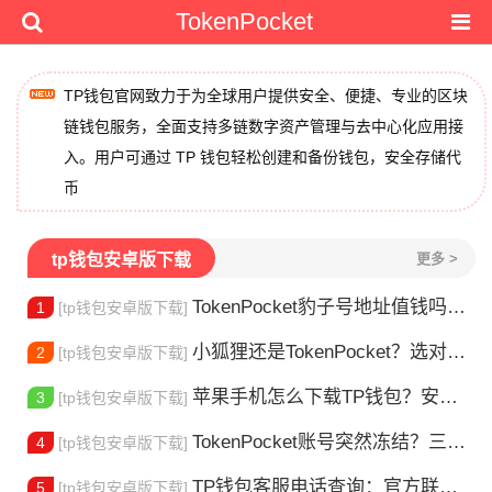
TokenPocket
TP钱包官网致力于为全球用户提供安全、便捷、专业的区块
链钱包服务，全面支持多链数字资产管理与去中心化应用接
入。用户可通过 TP 钱包轻松创建和备份钱包，安全存储代
币
tp钱包安卓版下载
更多 >
TokenPocket豹子号地址值钱吗？新手看完这篇就懂了
1
[tp钱包安卓版下载]
小狐狸还是TokenPocket？选对钱包很重要
2
[tp钱包安卓版下载]
苹果手机怎么下载TP钱包？安装教程来了
3
[tp钱包安卓版下载]
TokenPocket账号突然冻结？三步教你快速解冻
4
[tp钱包安卓版下载]
TP钱包客服电话查询：官方联系方式大全，快速解决问题
5
[tp钱包安卓版下载]