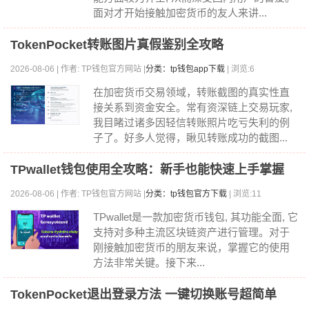
面对才开始接触加密货币的友人来讲...
TokenPocket转账图片真假鉴别全攻略
2026-08-06 | 作者: TP钱包官方网站 |
分类：tp钱包app下载
| 浏览:6
在加密货币交易领域，转账截图的真实性直
接关系到资金安全。常有资深链上交易玩家,
我目睹过诸多因轻信转账照片吃亏失利的例
子了。好多人觉得，瞅见转账成功的截图...
TPwallet钱包使用全攻略：新手也能快速上手掌握
2026-08-06 | 作者: TP钱包官方网站 |
分类：tp钱包官方下载
| 浏览:11
TPwallet是一款加密货币钱包, 其功能全面, 它
支持对多种主流区块链资产进行管理。对于
刚接触加密货币的朋友来说，掌握它的使用
方法非常关键。接下来...
TokenPocket退出登录方法 一键切换账号超简单