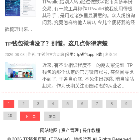
TPwallet给别人转u经过做数字货币众多年份
交易, 有一款工具称作TPwallet被我使用得极
其称手 , 是用过诸多里最满意的。众人纷纷询
问我, 究竟怎样给他人转U, 今儿个便将我的经
验梳理出来...
TP钱包微博没了？别慌，这几点你得清楚
2026-08-08 | 作者: TP钱包官方网站 |
分类：tp钱包app下载
| 浏览:16
近来, 有不少相识程度不一的朋友察觉到, TP
钱包的那个认定的官方微博账号, 突然间寻觅
不到了, 于各自心底, 不免生出疑惑, 暗自嘀咕
起来。作为长期关注币圈动态的从业者...
1
2
3
4
5
6
7
8
9
10
下一页
尾页
网站地图
|
资产管理
|
操作教程
© 2026 TP钱包官网（TPWallet） 版权所有 All Rights Reserved.