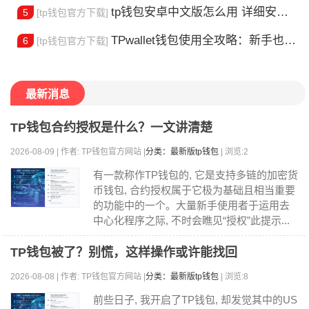
tp钱包安卓中文版怎么用 详细安装教程
5
[tp钱包官方下载]
TPwallet钱包使用全攻略：新手也能快速上手掌握
6
[tp钱包官方下载]
最新消息
TP钱包合约授权是什么？一文讲清楚
2026-08-09 | 作者: TP钱包官方网站 |
分类：最新版tp钱包
| 浏览:2
有一款称作TP钱包的, 它是支持多链的加密货
币钱包, 合约授权属于它极为基础且相当重要
的功能中的一个。大量新手使用者于运用去
中心化程序之际, 不时会瞧见“授权”此提示...
TP钱包被了？别慌，这样操作或许能找回
2026-08-08 | 作者: TP钱包官方网站 |
分类：最新版tp钱包
| 浏览:8
前些日子, 我开启了TP钱包, 却发觉其中的US