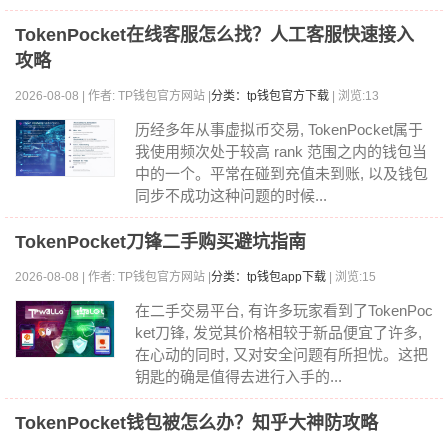
TokenPocket在线客服怎么找？人工客服快速接入
攻略
2026-08-08 | 作者: TP钱包官方网站 |
分类：tp钱包官方下载
| 浏览:13
历经多年从事虚拟币交易, TokenPocket属于
我使用频次处于较高 rank 范围之内的钱包当
中的一个。平常在碰到充值未到账, 以及钱包
同步不成功这种问题的时候...
TokenPocket刀锋二手购买避坑指南
2026-08-08 | 作者: TP钱包官方网站 |
分类：tp钱包app下载
| 浏览:15
在二手交易平台, 有许多玩家看到了TokenPoc
ket刀锋, 发觉其价格相较于新品便宜了许多,
在心动的同时, 又对安全问题有所担忧。这把
钥匙的确是值得去进行入手的...
TokenPocket钱包被怎么办？知乎大神防攻略