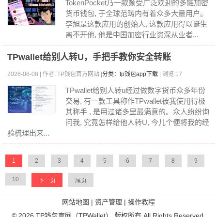
TokenPocket乃一款颇受广泛欢迎的多链加密
货币钱包, 于全球范畴内有着众多大量用户。
李旭是这款应用的创始人, 这款应用得以诞生
离不开他, 他是中国加密行业资深从业者...
TPwallet给别人转U，手把手教你安全转账
2026-08-08 | 作者: TP钱包官方网站 |
分类：tp钱包app下载
| 浏览:17
TPwallet给别人转u经过做数字货币众多年份
交易, 有一款工具称作TPwallet被我使用得极
其称手 , 是用过诸多里最满意的。众人纷纷询
问我, 究竟怎样给他人转U, 今儿个便将我的经
验梳理出来...
1
2
3
4
5
6
7
8
9
10
下一页
尾页
网站地图
|
资产管理
|
操作教程
© 2026 TP钱包官网（TPWallet） 版权所有 All Rights Reserved.