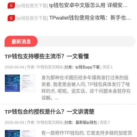
tp钱包安卓中文版怎么用 详细安装教程
5
[tp钱包官方下载]
TPwallet钱包使用全攻略：新手也能快速上手掌握
6
[tp钱包官方下载]
最新消息
TP钱包支持哪些主流币？一文看懂
2026-08-09 | 作者: TP钱包官方网站 |
分类：tp钱包app下载
| 浏览:1
身为那种在币圈历经多年摸爬滚打过来的投
资者, 我老是会被人问, TP钱包具体发行了啥
样的币, 呢呢。说实话，这个问题本身就存在
误解。...
TP钱包合约授权是什么？一文讲清楚
2026-08-09 | 作者: TP钱包官方网站 |
分类：最新版tp钱包
| 浏览:7
有一款称作TP钱包的, 它是支持多链的加密货