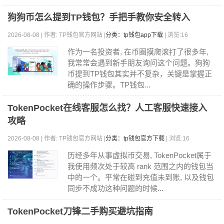
狗狗币怎么提到TP钱包？手把手教你安全转入
2026-08-08 | 作者: TP钱包官方网站 |
分类：tp钱包app下载
| 浏览:16
作为一名投资者, 在币圈摸爬滚打了很多年,
我常常会遇到新手朋友询问这个问题。狗狗
币提到TP钱包其实并不复杂，关键是掌握正
确的操作步骤。TP钱包...
TokenPocket在线客服怎么找？人工客服快速接入
攻略
2026-08-08 | 作者: TP钱包官方网站 |
分类：tp钱包官方下载
| 浏览:16
历经多年从事虚拟币交易, TokenPocket属于
我使用频次处于较高 rank 范围之内的钱包当
中的一个。平常在碰到充值未到账, 以及钱包
同步不成功这种问题的时候...
TokenPocket刀锋二手购买避坑指南