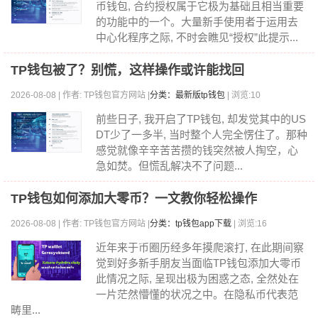
币钱包, 合约授权属于它极为基础且相当重要
的功能中的一个。大量新手使用者于运用去
中心化程序之际, 不时会瞧见“授权”此提示...
TP钱包被了？别慌，这样操作或许能找回
2026-08-08 | 作者: TP钱包官方网站 |
分类：最新版tp钱包
| 浏览:10
前些日子, 我开启了TP钱包, 却发觉其中的US
DT少了一多半, 当时整个人完全愣住了。那种
感觉就像辛辛苦苦攒的钱突然被人掏空，心
急如焚。但慌乱解决不了问题...
TP钱包如何添加大零币？一文教你轻松操作
2026-08-08 | 作者: TP钱包官方网站 |
分类：tp钱包app下载
| 浏览:16
近年来于币圈历经多年摸爬滚打, 在此期间察
觉到好多新手朋友当面临TP钱包添加大零币
此情况之际, 呈现出极为困惑之态, 全然处在
一片茫然懵懂的状况之中。在隐私币代表范
畴里...