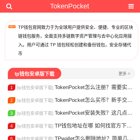
TokenPocket
TP钱包官网致力于为全球用户提供安全、便捷、专业的区块
链钱包服务，全面支持多链数字资产管理与去中心化应用接
入。用户可通过 TP 钱包轻松创建和备份钱包，安全存储代
币
tp钱包安卓版下载
更多 >
TokenPocket怎么注册？需要实名认证吗？
1
[tp钱包安卓版下载]
TokenPocket怎么买币？新手交易全流程详解
2
[tp钱包安卓版下载]
TokenPocket安装失败？这几点最常见
3
[tp钱包安卓版下载]
TP钱包地址在哪 如何找官方下载入口
4
[tp钱包安卓版下载]
TPwallet怎么删除地址？简单几步教你移除多余钱包
5
[tp钱包安卓版下载]