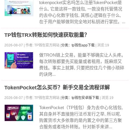
tokenpocket实名吗怎么注册TokenPocket是
什么, 它是这样一款钱包, 一款没有托管情况
的去中心化数字钱包, 其核心逻辑在于什么,
在于用户能够做到完全地对私钥进行掌控。...
TP钱包TRX转账如何快速获取能量？
2026-08-07 | 作者: TP钱包官方网站 |
分类：tp钱包app下载
| 浏览:19
做TRON链上交易，能量不够确实让人头疼。
每次转账都要先买能量或者租用，既麻烦又
费钱。事实上就算, 只要把控住几个微小琐碎
的诀窍...
TokenPocket怎么买币？新手交易全流程详解
2026-08-07 | 作者: TP钱包官方网站 |
分类：tp钱包安卓版下载
| 浏览:19
TokenPocket（TP钱包）身为去中心化钱包,
其自身并不直接施行法币发行之举, 所以呢,
购置货币大多依靠的是内置之中的第三方聚
合服务或者场外转账。针对新手来讲...