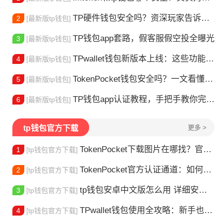
TP硬件钱包安全吗？资深玩家告诉你真相
2
[最新版tp钱包]
TP钱包app套路，假客服假空投全曝光
3
[最新版tp钱包]
TPwallet钱包新版本上线：这些功能升级值得体验
4
[最新版tp钱包]
TokenPocket钱包安全吗？一文看懂真实风险
5
[最新版tp钱包]
TP钱包app认证教程，手把手教你完成身份验证
6
[最新版tp钱包]
tp钱包官方下载
更多 >
TokenPocket下载图片在哪找？官方渠道最靠谱
1
[tp钱包官方下载]
TokenPocket官方认证通道：如何找到真正的官方渠道
2
[tp钱包官方下载]
tp钱包安卓中文版怎么用 详细安装教程
3
[tp钱包官方下载]
TPwallet钱包使用全攻略：新手也能快速上手掌握
4
[tp钱包官方下载]