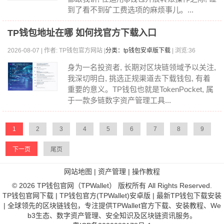
到了看不到矿工费选项的麻烦事儿。...
TP钱包地址在哪 如何找官方下载入口
2026-08-07 | 作者: TP钱包官方网站 |
分类：tp钱包安卓版下载
| 浏览:36
身为一名投资者, 长期对区块链领域予以关注,
我深切明白, 挑选正规渠道去下载钱包, 有着
重要的意义。TP钱包也就是TokenPocket, 属
于一款多链数字资产管理工具...
1
2
3
4
5
6
7
8
9
下一页
尾页
网站地图
|
资产管理
|
操作教程
© 2026 TP钱包官网（TPWallet） 版权所有 All Rights Reserved.
TP钱包官网下载 | TP钱包官方(TPWallet)安卓版 | 最新TP钱包下载安装
| 全球领先的区块链钱包，专注提供TPWallet官方下载、安装教程、We
b3生态、数字资产管理、安全知识及区块链资讯服务。