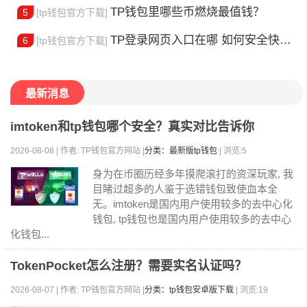
TP钱包里哪些币燃烧最值钱？
5
[tp钱包官方下载]
TP登录网页入口在哪 如何安全快速登陆平台
6
[tp钱包官方下载]
最新消息
imtoken和tp钱包哪个安全？真实对比告诉你
2026-08-08 | 作者: TP钱包官方网站 |
分类：最新版tp钱包
| 浏览:5
身为在币圈历经多年摸爬滚打的资深玩家, 我
目睹过超多的人鉴于选错钱包致使血本全
无。imtoken是国内用户使用较多的去中心化
钱包, tp钱包也是国内用户使用较多的去中心
化钱包...
TokenPocket怎么注册？需要实名认证吗？
2026-08-07 | 作者: TP钱包官方网站 |
分类：tp钱包安卓版下载
| 浏览:19