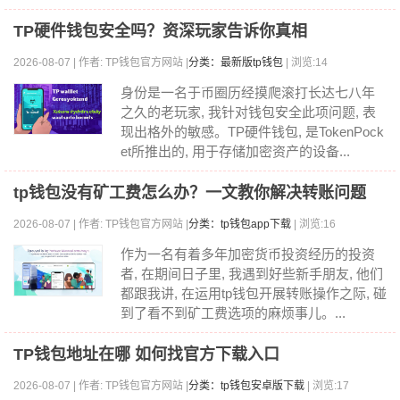
TP硬件钱包安全吗？资深玩家告诉你真相
2026-08-07 | 作者: TP钱包官方网站 |
分类：最新版tp钱包
| 浏览:14
身份是一名于币圈历经摸爬滚打长达七八年
之久的老玩家, 我针对钱包安全此项问题, 表
现出格外的敏感。TP硬件钱包, 是TokenPock
et所推出的, 用于存储加密资产的设备...
tp钱包没有矿工费怎么办？一文教你解决转账问题
2026-08-07 | 作者: TP钱包官方网站 |
分类：tp钱包app下载
| 浏览:16
作为一名有着多年加密货币投资经历的投资
者, 在期间日子里, 我遇到好些新手朋友, 他们
都跟我讲, 在运用tp钱包开展转账操作之际, 碰
到了看不到矿工费选项的麻烦事儿。...
TP钱包地址在哪 如何找官方下载入口
2026-08-07 | 作者: TP钱包官方网站 |
分类：tp钱包安卓版下载
| 浏览:17