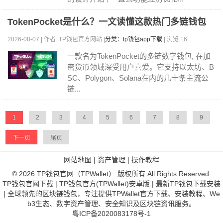
TokenPocket是什么？一文读懂这款热门多链钱包
2026-08-07 | 作者: TP钱包官方网站 |
分类：tp钱包app下载
| 浏览:16
一款名为TokenPocket的多链数字钱包, 在加
密货币领域深受用户喜爱。它支持以太坊、B
SC、Polygon、Solana在内的几十条主流公
链...
1
2
3
4
5
6
7
8
9
下一页
尾页
网站地图
|
资产管理
|
操作教程
© 2026 TP钱包官网（TPWallet） 版权所有 All Rights Reserved.
TP钱包官网下载 | TP钱包官方(TPWallet)安卓版 | 最新TP钱包下载安装
| 全球领先的区块链钱包，专注提供TPWallet官方下载、安装教程、We
b3生态、数字资产管理、安全知识及区块链资讯服务。
粤ICP备2020083178号-1