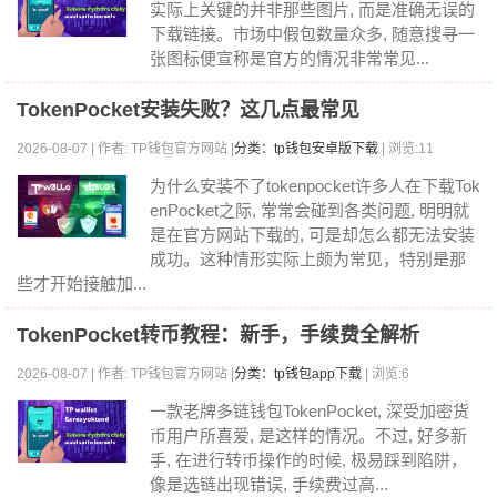
实际上关键的并非那些图片, 而是准确无误的
下载链接。市场中假包数量众多, 随意搜寻一
张图标便宣称是官方的情况非常常见...
TokenPocket安装失败？这几点最常见
2026-08-07 | 作者: TP钱包官方网站 |
分类：tp钱包安卓版下载
| 浏览:11
为什么安装不了tokenpocket许多人在下载Tok
enPocket之际, 常常会碰到各类问题, 明明就
是在官方网站下载的, 可是却怎么都无法安装
成功。这种情形实际上颇为常见，特别是那
些才开始接触加...
TokenPocket转币教程：新手，手续费全解析
2026-08-07 | 作者: TP钱包官方网站 |
分类：tp钱包app下载
| 浏览:6
一款老牌多链钱包TokenPocket, 深受加密货
币用户所喜爱, 是这样的情况。不过, 好多新
手, 在进行转币操作的时候, 极易踩到陷阱，
像是选链出现错误, 手续费过高...