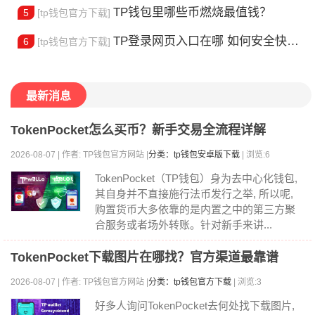
TP钱包里哪些币燃烧最值钱？
5
[tp钱包官方下载]
TP登录网页入口在哪 如何安全快速登陆平台
6
[tp钱包官方下载]
最新消息
TokenPocket怎么买币？新手交易全流程详解
2026-08-07 | 作者: TP钱包官方网站 |
分类：tp钱包安卓版下载
| 浏览:6
TokenPocket（TP钱包）身为去中心化钱包,
其自身并不直接施行法币发行之举, 所以呢,
购置货币大多依靠的是内置之中的第三方聚
合服务或者场外转账。针对新手来讲...
TokenPocket下载图片在哪找？官方渠道最靠谱
2026-08-07 | 作者: TP钱包官方网站 |
分类：tp钱包官方下载
| 浏览:3
好多人询问TokenPocket去何处找下载图片,