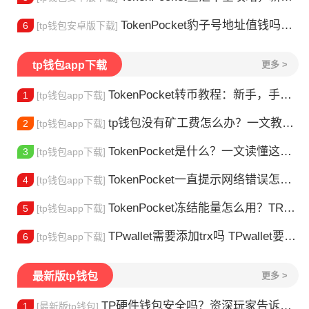
TokenPocket豹子号地址值钱吗？新手看完这篇就懂了
6
[tp钱包安卓版下载]
tp钱包app下载
更多 >
TokenPocket转币教程：新手，手续费全解析
1
[tp钱包app下载]
tp钱包没有矿工费怎么办？一文教你解决转账问题
2
[tp钱包app下载]
TokenPocket是什么？一文读懂这款热门多链钱包
3
[tp钱包app下载]
TokenPocket一直提示网络错误怎么办？这几个方法帮你快速解决
4
[tp钱包app下载]
TokenPocket冻结能量怎么用？TRX冻结获取能量详解
5
[tp钱包app下载]
TPwallet需要添加trx吗 TPwallet要不要充TRX？一文说清
6
[tp钱包app下载]
最新版tp钱包
更多 >
TP硬件钱包安全吗？资深玩家告诉你真相
1
[最新版tp钱包]