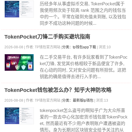
历经多年从事虚拟币交易, TokenPocket属于
我使用频次处于较高 rank 范围之内的钱包当
中的一个。平常在碰到充值未到账, 以及钱包
同步不成功这种问题的时候...
TokenPocket刀锋二手购买避坑指南
2026-08-08 | 作者: TP钱包官方网站 |
分类：tp钱包app下载
| 浏览:10
在二手交易平台, 有许多玩家看到了TokenPoc
ket刀锋, 发觉其价格相较于新品便宜了许多,
在心动的同时, 又对安全问题有所担忧。这把
钥匙的确是值得去进行入手的...
TokenPocket钱包被怎么办？知乎大神防攻略
2026-08-08 | 作者: TP钱包官方网站 |
分类：最新版tp钱包
| 浏览:13
tokenpocket怎么盗号的啊知乎广为大众所喜
爱的一款去中心化加密货币钱包是TokenPock
et, 然而最近有不少用户表明账户遭遇被盗的
情形。身为长期对区块链安全给予关注的从