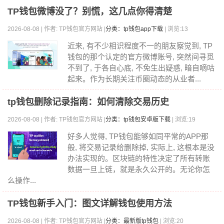
TP钱包微博没了？别慌，这几点你得清楚
2026-08-08 | 作者: TP钱包官方网站 |
分类：tp钱包app下载
| 浏览:13
近来, 有不少相识程度不一的朋友察觉到, TP
钱包的那个认定的官方微博账号, 突然间寻觅
不到了, 于各自心底, 不免生出疑惑, 暗自嘀咕
起来。作为长期关注币圈动态的从业者...
tp钱包删除记录指南：如何清除交易历史
2026-08-08 | 作者: TP钱包官方网站 |
分类：tp钱包安卓版下载
| 浏览:19
好多人觉得, TP钱包能够如同平常的APP那
般, 将交易记录给删除掉, 实际上, 这根本是没
办法实现的。区块链的特性决定了所有转账
数据一旦上链，就是永久公开的。无论你怎
么操作...
TP钱包新手入门：图文详解钱包使用方法
2026-08-08 | 作者: TP钱包官方网站 |
分类：最新版tp钱包
| 浏览:20