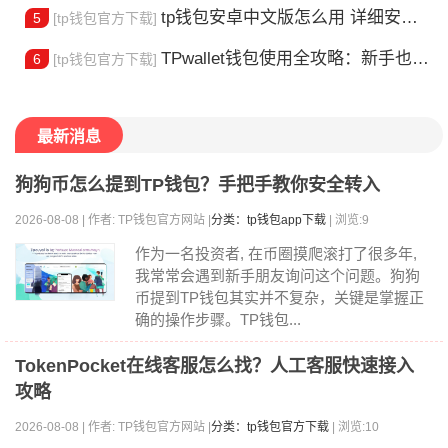
tp钱包安卓中文版怎么用 详细安装教程
5
[tp钱包官方下载]
TPwallet钱包使用全攻略：新手也能快速上手掌握
6
[tp钱包官方下载]
最新消息
狗狗币怎么提到TP钱包？手把手教你安全转入
2026-08-08 | 作者: TP钱包官方网站 |
分类：tp钱包app下载
| 浏览:9
作为一名投资者, 在币圈摸爬滚打了很多年,
我常常会遇到新手朋友询问这个问题。狗狗
币提到TP钱包其实并不复杂，关键是掌握正
确的操作步骤。TP钱包...
TokenPocket在线客服怎么找？人工客服快速接入
攻略
2026-08-08 | 作者: TP钱包官方网站 |
分类：tp钱包官方下载
| 浏览:10