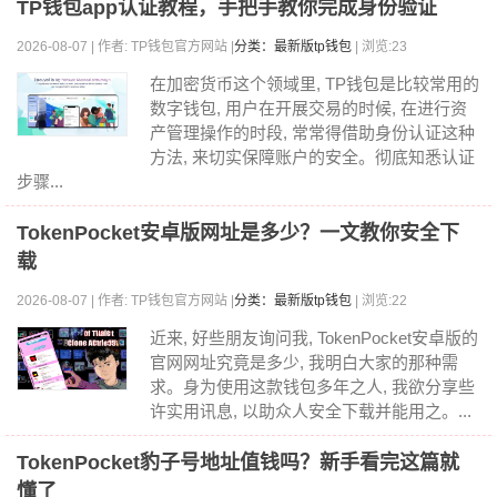
TP钱包app认证教程，手把手教你完成身份验证
2026-08-07 | 作者: TP钱包官方网站 |
分类：最新版tp钱包
| 浏览:23
在加密货币这个领域里, TP钱包是比较常用的
数字钱包, 用户在开展交易的时候, 在进行资
产管理操作的时段, 常常得借助身份认证这种
方法, 来切实保障账户的安全。彻底知悉认证
步骤...
TokenPocket安卓版网址是多少？一文教你安全下
载
2026-08-07 | 作者: TP钱包官方网站 |
分类：最新版tp钱包
| 浏览:22
近来, 好些朋友询问我, TokenPocket安卓版的
官网网址究竟是多少, 我明白大家的那种需
求。身为使用这款钱包多年之人, 我欲分享些
许实用讯息, 以助众人安全下载并能用之。...
TokenPocket豹子号地址值钱吗？新手看完这篇就
懂了