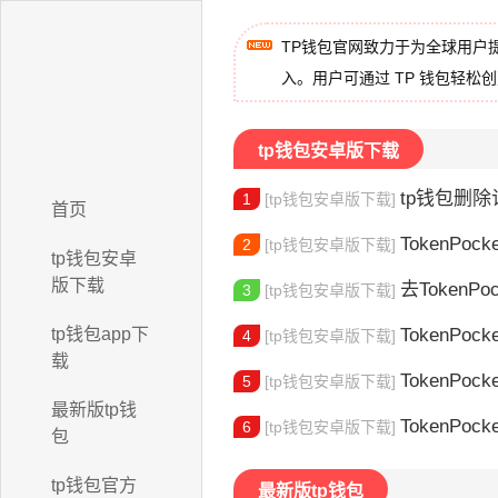
TP钱包官网致力于为全球用户
入。用户可通过 TP 钱包轻松
tp钱包安卓版下载
tp钱包删除记
1
[tp钱包安卓版下载]
首页
TokenPocke
2
[tp钱包安卓版下载]
tp钱包安卓
版下载
去TokenPocke
3
[tp钱包安卓版下载]
tp钱包app下
TokenPock
4
[tp钱包安卓版下载]
载
TokenPocke
5
[tp钱包安卓版下载]
最新版tp钱
TokenPock
6
[tp钱包安卓版下载]
包
tp钱包官方
最新版tp钱包