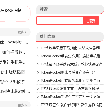
搜索
去中心化应用接
更多 >
热门文章
：官方地址与安装避坑指南
TP钱包苹果版下载指南 安装安全教程
币转到交易所或地址
TokenPocket手表怎么用？连接手机看
手把手教你安全赎回
行情教程
TP钱包转账手续费太低？教你快速提高
：新手避坑指南
Gas费
TokenPocket删账号后资产还在吗？一
文讲清楚
TokenPocket正式版怎么用？功能全解
教你轻松导入代币和NFT
析与安全使用指南
TP钱包怎么设置中文？语言切换教程
如何快速获取能量？
TokenPocket手续费高不高？一文说清
楚
TP钱包怎么添加莱特币？新手操作指南
更多 >