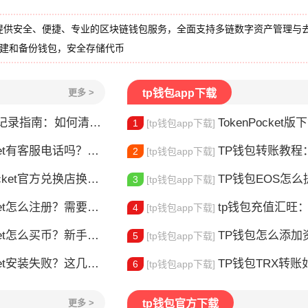
提供安全、便捷、专业的区块链钱包服务，全面支持多链数字资产管理与
创建和备份钱包，安全存储代币
更多 >
tp钱包app下载
录指南：如何清除交易历史
TokenPocket版下载
1
[tp钱包app下载]
t有客服电话吗？官方联系方式详解
TP钱包转账教程：如何把
2
[tp钱包app下载]
t官方兑换店换币，这几个坑别再踩了
TP钱包EOS怎么提币？
3
[tp钱包app下载]
et怎么注册？需要实名认证吗？
tp钱包充值汇旺
4
[tp钱包app下载]
t怎么买币？新手交易全流程详解
TP钱包怎么添加资产？3步
5
[tp钱包app下载]
et安装失败？这几点最常见
TP钱包TRX转账
6
[tp钱包app下载]
更多 >
tp钱包官方下载