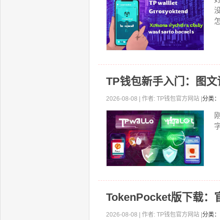
怎
TP钱包新手入门：图
2026-08-08 | 作者: TP钱包官方网站 |
分类：
TokenPocket版下
2026-08-08 | 作者: TP钱包官方网站 |
分类：