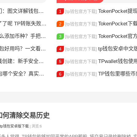
图文详解钱包使用方法
TokenPocket提现到账要多久
1
[tp钱包官方下载]
？这5个原因最常见，一文解决你的转账焦虑
TokenPocket下载图
2
[tp钱包官方下载]
添加币种？手把手教你自定义代币
TokenPocket官方认证
3
[tp钱包官方下载]
包好用吗？一文看懂核心功能特点
tp钱包安卓中文版怎
4
[tp钱包官方下载]
建：新手安全上链指南
TPwallet钱包使用全攻
5
[tp钱包官方下载]
包哪个安全？真实对比告诉你
TP钱包里哪些
6
[tp钱包官方下载]
如何清除交易历史
tp钱包安卓版下载
| 浏览:6
好多人觉得, TP钱包能够如同平常的APP那般, 将交易记录给删除掉, 