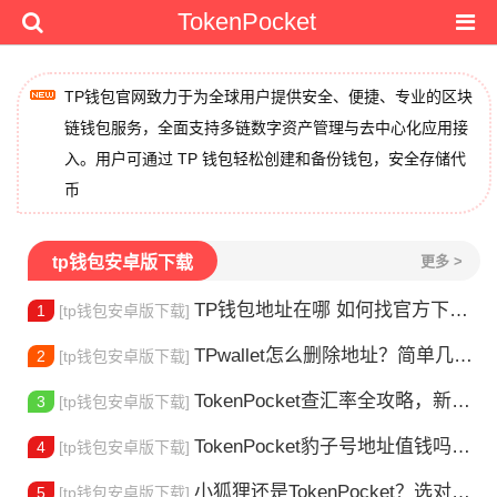
TokenPocket
TP钱包官网致力于为全球用户提供安全、便捷、专业的区块
链钱包服务，全面支持多链数字资产管理与去中心化应用接
入。用户可通过 TP 钱包轻松创建和备份钱包，安全存储代
币
tp钱包安卓版下载
更多 >
TP钱包地址在哪 如何找官方下载入口
1
[tp钱包安卓版下载]
TPwallet怎么删除地址？简单几步教你移除多余钱包
2
[tp钱包安卓版下载]
TokenPocket查汇率全攻略，新手一看就会
3
[tp钱包安卓版下载]
TokenPocket豹子号地址值钱吗？新手看完这篇就懂了
4
[tp钱包安卓版下载]
小狐狸还是TokenPocket？选对钱包很重要
5
[tp钱包安卓版下载]