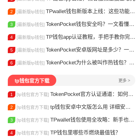
TPwallet钱包新版本上线：这些功能升级值得体验
2
[最新版tp钱包]
TokenPocket钱包安全吗？一文看懂真实风险
3
[最新版tp钱包]
TP钱包app认证教程，手把手教你完成身份验证
4
[最新版tp钱包]
TokenPocket安卓版网址是多少？一文教你安全下载
5
[最新版tp钱包]
TokenPocket为什么被叫作热钱包？一文讲清楚
6
[最新版tp钱包]
tp钱包官方下载
更多 >
TokenPocket官方认证通道：如何找到真正的官方渠道
1
[tp钱包官方下载]
tp钱包安卓中文版怎么用 详细安装教程
2
[tp钱包官方下载]
TPwallet钱包使用全攻略：新手也能快速上手掌握
3
[tp钱包官方下载]
TP钱包里哪些币燃烧最值钱？
4
[tp钱包官方下载]